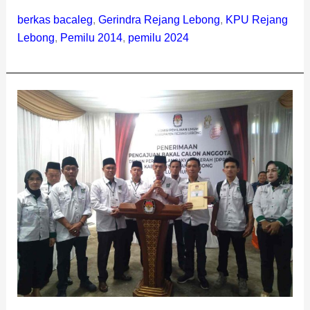
berkas bacaleg
,
Gerindra Rejang Lebong
,
KPU Rejang
Lebong
,
Pemilu 2014
,
pemilu 2024
PKB
Rejang
Lebong
Targetkan
Kursi
Pimpinan
Dewan