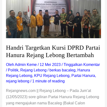
Kursi
DPRD
Partai
Hanura
Rejang
Lebong
Bertambah
Handri Targetkan Kursi DPRD Partai
Hanura Rejang Lebong Bertambah
Oleh
Admin Keme
/
12 Mei 2023
/
Tinggalkan Komentar
/
Politik
,
Rejang Lebong
/
berkas bacaleg
,
Hanura
Rejang Lebong
,
KPU Rejang Lebong
,
Partai Hanura
,
rejang lebong
/
1 minute of reading
Rejangnews.com || Rejang Lebong – Pada Jum’at
(12/05/2023) sore giliran Partai Hanura Rejang Lebong
yang mengajukan nama Bacaleg (Bakal Calon