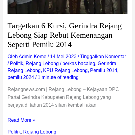
Pemilu
2014
Targetkan 6 Kursi, Gerindra Rejang
Lebong Siap Rebut Kemenangan
Seperti Pemilu 2014
Oleh
Admin Keme
/
14 Mei 2023
/
Tinggalkan Komentar
/
Politik
,
Rejang Lebong
/
berkas bacaleg
,
Gerindra
Rejang Lebong
,
KPU Rejang Lebong
,
Pemilu 2014
,
pemilu 2024
/
1 minute of reading
Rejangnews.com | Rejang Lebong – Kejayaan DPC
Partai Gerindra Kabupaten Rejang Lebong yang
berjaya di tahun 2014 silam kembali akan
Read More »
Politik
,
Rejang Lebong