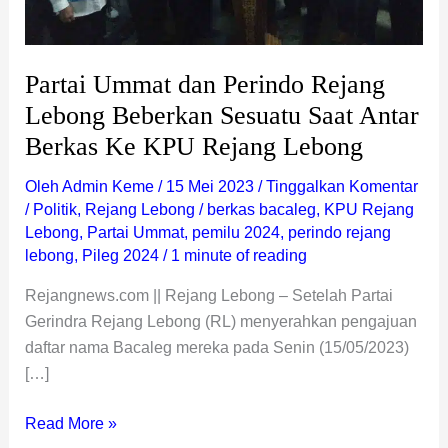
Berkas
Ke
KPU
Partai Ummat dan Perindo Rejang
Rejang
Lebong Beberkan Sesuatu Saat Antar
Lebong
Berkas Ke KPU Rejang Lebong
Oleh
Admin Keme
/
15 Mei 2023
/
Tinggalkan Komentar
/
Politik
,
Rejang Lebong
/
berkas bacaleg
,
KPU Rejang
Lebong
,
Partai Ummat
,
pemilu 2024
,
perindo rejang
lebong
,
Pileg 2024
/
1 minute of reading
Rejangnews.com || Rejang Lebong – Setelah Partai
Gerindra Rejang Lebong (RL) menyerahkan pengajuan
daftar nama Bacaleg mereka pada Senin (15/05/2023)
[…]
Read More »