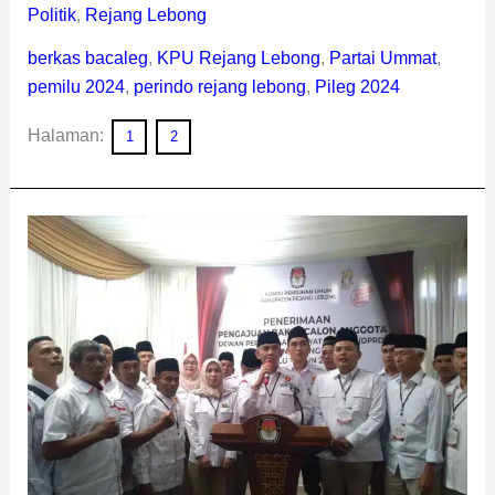
Politik
,
Rejang Lebong
berkas bacaleg
,
KPU Rejang Lebong
,
Partai Ummat
,
pemilu 2024
,
perindo rejang lebong
,
Pileg 2024
Halaman:
1
2
Targetkan
6
Kursi,
Gerindra
Rejang
Lebong
Siap
Rebut
Kemenangan
Seperti