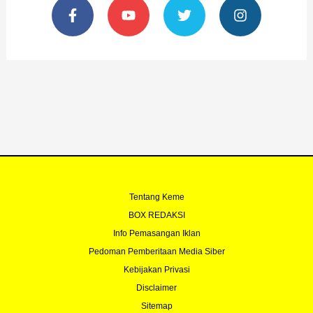
a
o
w
n
c
u
i
s
e
t
t
t
b
u
t
a
o
b
e
g
o
e
r
r
k
a
-
m
f
Tentang Keme
BOX REDAKSI
Info Pemasangan Iklan
Pedoman Pemberitaan Media Siber
Kebijakan Privasi
Disclaimer
Sitemap