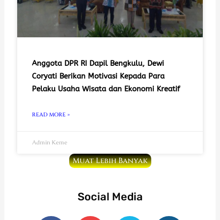
Anggota DPR RI Dapil Bengkulu, Dewi
Coryati Berikan Motivasi Kepada Para
Pelaku Usaha Wisata dan Ekonomi Kreatif
READ MORE »
Admin Keme
Muat Lebih Banyak
Social Media
F
Y
T
I