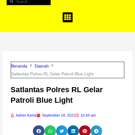
Search
Search
b
a
u
o
g
b
o
r
e
k
a
m
Beranda
Daerah
Satlantas Polres RL Gelar Patroli Blue Light
Satlantas Polres RL Gelar
Patroli Blue Light
Admin Keme
September 18, 2021
10:44 am