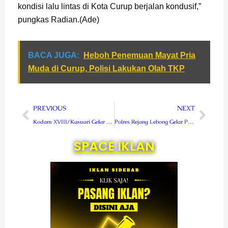
kondisi lalu lintas di Kota Curup berjalan kondusif,”
pungkas Radian.(Ade)
BACA JUGA:
Heboh Penemuan Mayat Pria
Muda di Curup, Polisi Lakukan Olah TKP
Prev
Next
PREVIOUS
NEXT
Kodam XVIII/Kasuari Gelar Pembekalan Kader Rakyat Terlatih Tingkat Kotamawil
Polres Rejang Lebong Gelar Police Goes To School
SPACE IKLAN