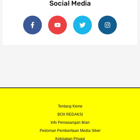
Social Media
F
Y
T
I
a
o
w
n
c
u
i
s
e
t
t
t
b
u
t
a
o
b
e
g
o
e
r
r
k
a
-
m
f
Tentang Keme
BOX REDAKSI
Info Pemasangan Iklan
Pedoman Pemberitaan Media Siber
Kebijakan Privasi