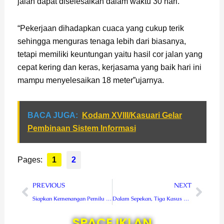
jalan dapat diselesaikan dalam waktu 30 hari.
“Pekerjaan dihadapkan cuaca yang cukup terik
sehingga menguras tenaga lebih dari biasanya,
tetapi memiliki keuntungan yaitu hasil cor jalan yang
cepat kering dan keras, kerjasama yang baik hari ini
mampu menyelesaikan 18 meter”ujarnya.
BACA JUGA:
Kodam XVIII/Kasuari Gelar
Pembinaan Sistem Informasi
Pages:
1
2
Prev
Next
PREVIOUS
NEXT
Siapkan Kemenangan Pemilu 2024, Partai Golkar Rejang Lebong Gelar Pendidikan Politik
Dalam Sepekan, Tiga Kasus Berhasil Diungkap Sat Reskrim Polres Rejang Lebong
SPACE IKLAN