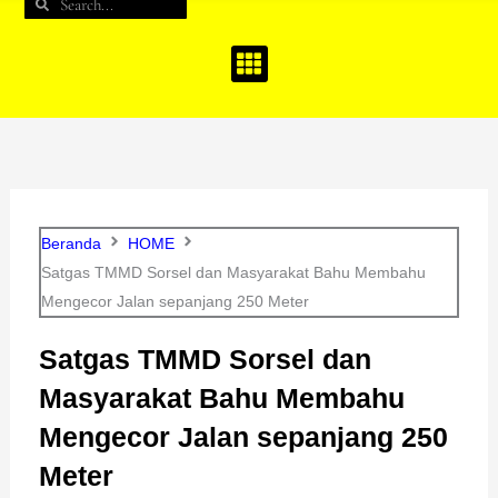
Search
Search
b
a
u
o
g
b
o
r
e
k
a
m
Beranda
HOME
Satgas TMMD Sorsel dan Masyarakat Bahu Membahu
Mengecor Jalan sepanjang 250 Meter
Satgas TMMD Sorsel dan
Masyarakat Bahu Membahu
Mengecor Jalan sepanjang 250
Meter