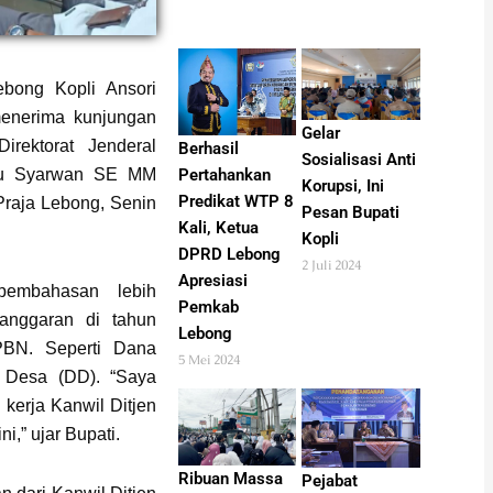
bong Kopli Ansori
enerima kunjungan
Gelar
irektorat Jenderal
Berhasil
Sosialisasi Anti
Pertahankan
ulu Syarwan SE MM
Korupsi, Ini
Predikat WTP 8
Praja Lebong, Senin
Pesan Bupati
Kali, Ketua
Kopli
DPRD Lebong
2 Juli 2024
Apresiasi
 pembahasan lebih
Pemkab
anggaran di tahun
Lebong
PBN. Seperti Dana
5 Mei 2024
 Desa (DD). “Saya
 kerja Kanwil Ditjen
,” ujar Bupati.
Ribuan Massa
Pejabat