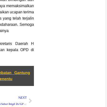
paya memaksimalkan
ikan ucapan terima
 yang telah terjalin
endaharaan. Semoga
painya
kretaris Daerah H
 dan kepala OPD di
mbatan Gantung
Penentu
Next
NEXT
Pangdam Kasuari Sebut Brigif 26/GP dan Yonif 763/SBA Satuan yang Luar Biasa