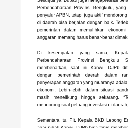
Selanjutnya, Bupati juga mengapresiasi pera
Perbendaharaan Provinsi Bengkulu, yang
penyalur APBN, tetapi juga aktif mendoro
di daerah bisa berjalan dengan baik. Terle
pemerintah dalam memulihkan ekonomi 
anggaran memang harus benar-benar dimak
Di kesempatan yang sama, Kepala
Perbendaharaan Provinsi Bengkul
membenarkan, saat ini Kanwil DJPb ditu
dengan pemerintah daerah dalam ra
penyerapan anggaran yang muaranya adalah
ekonomi. Lebih-lebih, dalam situasi pan
masih menelikung hingga sekarang. “T
mendorong soal peluang investasi di daerah
Sementara itu, Plt. Kepala BKD Lebong Er
agar pihak Kanwil DJPb bisa terus member