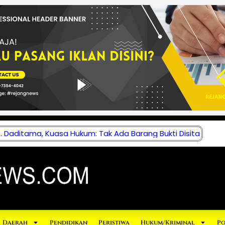
 Daditama, Kuasa Hukum: Tak Ada Barang Bukti Disita
Daerah
Pendidikan
Peristiwa
Hukum/Kriminal
Po