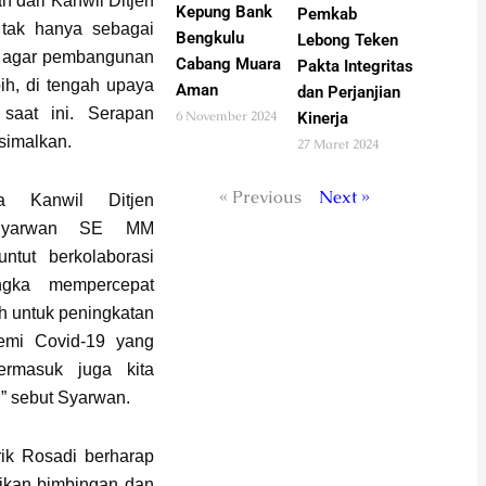
n dari Kanwil Ditjen
Kepung Bank
Pemkab
 tak hanya sebagai
Bengkulu
Lebong Teken
ng agar pembangunan
Cabang Muara
Pakta Integritas
bih, di tengah upaya
Aman
dan Perjanjian
saat ini. Serapan
6 November 2024
Kinerja
simalkan.
27 Maret 2024
« Previous
Next »
 Kanwil Ditjen
u Syarwan SE MM
ntut berkolaborasi
ngka mempercepat
 untuk peningkatan
demi Covid-19 yang
ermasuk juga kita
,” sebut Syarwan.
ik Rosadi berharap
ikan bimbingan dan