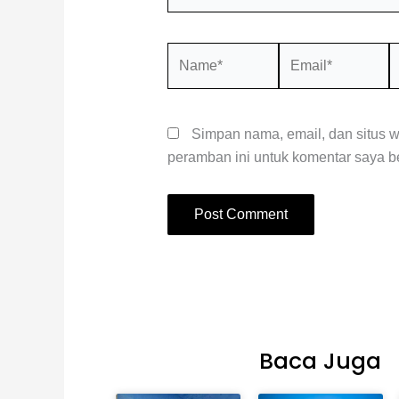
Name*
Email*
S
W
Simpan nama, email, dan situs 
peramban ini untuk komentar saya be
Baca Juga