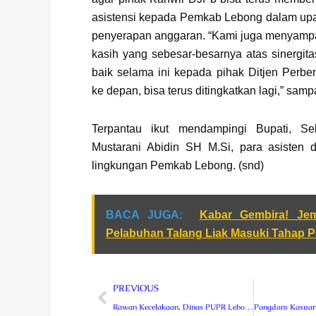
asistensi kepada Pemkab Lebong dalam u
penyerapan anggaran. “Kami juga menyampa
kasih yang sebesar-besarnya atas sinergitas
baik selama ini kepada pihak Ditjen Perb
ke depan, bisa terus ditingkatkan lagi,” sam
Terpantau ikut mendampingi Bupati, Se
Mustarani Abidin SH M.Si, para asisten
lingkungan Pemkab Lebong. (snd)
BACA JUGA:
Kabar Gembira! Je
Pelabuhan Talang Liak Masuki Tahap 
Prev
PREVIOUS
Rawan Kecelakaan, Dinas PUPR Lebong Bakal Bangun Pembatas Jalan