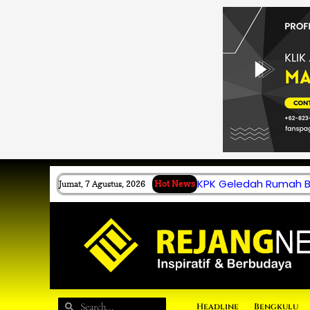
Lewati
ke
konten
KPK Geledah Rumah B.
Jumat, 7 Agustus, 2026
Hot News
Search
Search
Headline
Bengkulu