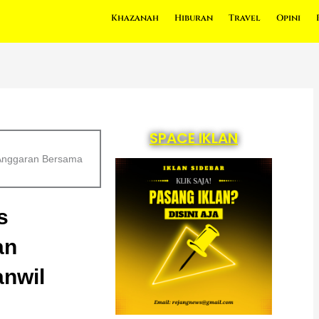
Khazanah
Hiburan
Travel
Opini
SPACE IKLAN
Anggaran Bersama
s
an
nwil