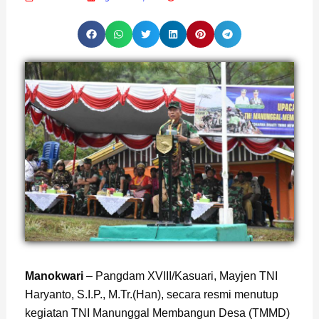
Page
,
Page
,
Page
Manokwari
– Pangdam XVIII/Kasuari, Mayjen TNI
Haryanto, S.I.P., M.Tr.(Han), secara resmi menutup
kegiatan TNI Manunggal Membangun Desa (TMMD)