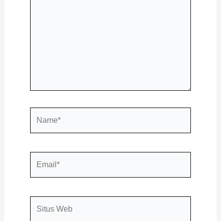
sini..
Name*
Email*
Situs
Web