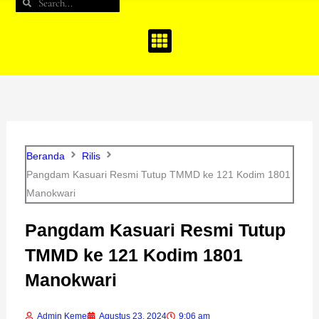
Search
Search
b
a
u
o
g
b
o
r
e
k
a
m
Beranda
Rilis
Pangdam Kasuari Resmi Tutup TMMD ke 121 Kodim 1801
Manokwari
Pangdam Kasuari Resmi Tutup
TMMD ke 121 Kodim 1801
Manokwari
Admin Keme
Agustus 23, 2024
9:06 am