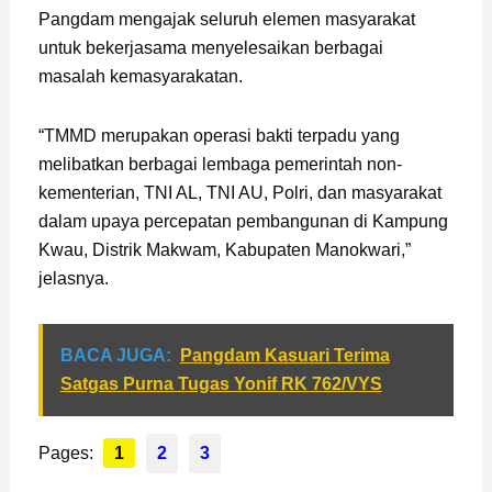
Pangdam mengajak seluruh elemen masyarakat
untuk bekerjasama menyelesaikan berbagai
masalah kemasyarakatan.
“TMMD merupakan operasi bakti terpadu yang
melibatkan berbagai lembaga pemerintah non-
kementerian, TNI AL, TNI AU, Polri, dan masyarakat
dalam upaya percepatan pembangunan di Kampung
Kwau, Distrik Makwam, Kabupaten Manokwari,”
jelasnya.
BACA JUGA:
Pangdam Kasuari Terima
Satgas Purna Tugas Yonif RK 762/VYS
Pages:
1
2
3