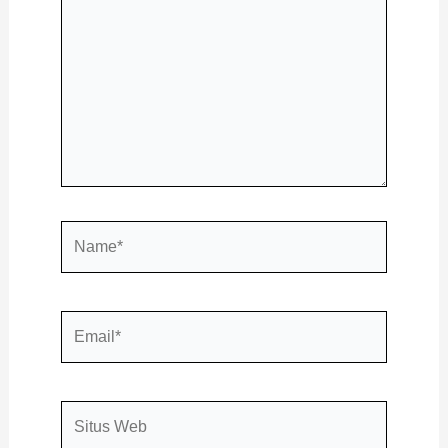
sini..
Name*
Email*
Situs
Web