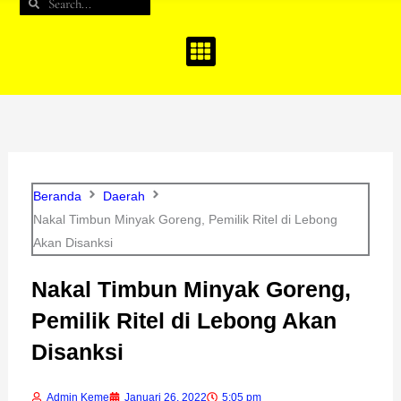
Search
Search
b
a
u
o
g
b
o
r
e
k
a
m
Beranda
Daerah
Nakal Timbun Minyak Goreng, Pemilik Ritel di Lebong
Akan Disanksi
Nakal Timbun Minyak Goreng,
Pemilik Ritel di Lebong Akan
Disanksi
Admin Keme
Januari 26, 2022
5:05 pm