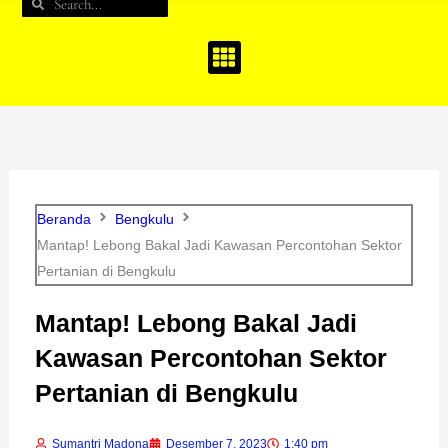
Search
Search
b
a
u
o
g
b
o
r
e
k
a
m
Beranda
Bengkulu
Mantap! Lebong Bakal Jadi Kawasan Percontohan Sektor
Pertanian di Bengkulu
Mantap! Lebong Bakal Jadi
Kawasan Percontohan Sektor
Pertanian di Bengkulu
Sumantri Madona
Desember 7, 2023
1:40 pm