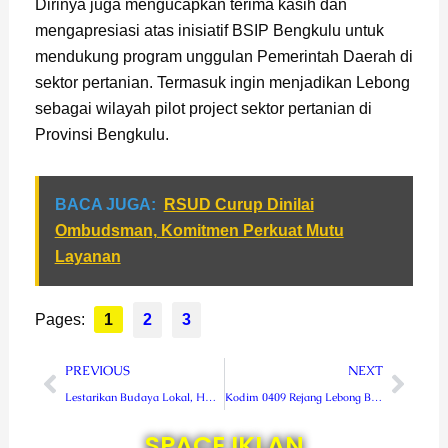
Dirinya juga mengucapkan terima kasih dan
mengapresiasi atas inisiatif BSIP Bengkulu untuk
mendukung program unggulan Pemerintah Daerah di
sektor pertanian. Termasuk ingin menjadikan Lebong
sebagai wilayah pilot project sektor pertanian di
Provinsi Bengkulu.
BACA JUGA:
RSUD Curup Dinilai
Ombudsman, Komitmen Perkuat Mutu
Layanan
Pages:
1
2
3
Prev
Next
PREVIOUS
NEXT
Lestarikan Budaya Lokal, HUT Lebong ke-20 Gelar Lomba Perahu Dayung
Kodim 0409 Rejang Lebong Bakal Sapu Bersih Pasar Atas
SPACE IKLAN