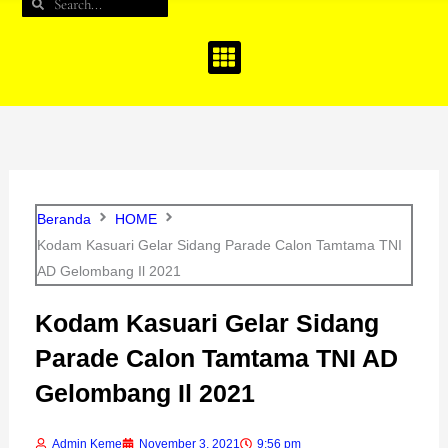
Search
Search
b
a
u
o
g
b
o
r
e
k
a
m
Beranda
HOME
Kodam Kasuari Gelar Sidang Parade Calon Tamtama TNI
AD Gelombang Il 2021
Kodam Kasuari Gelar Sidang
Parade Calon Tamtama TNI AD
Gelombang Il 2021
Admin Keme
November 3, 2021
9:56 pm