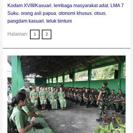
Kodam XVIII/Kasuari
,
lembaga masyarakat adat
,
LMA 7
Suku
,
orang asli papua
,
otonomi khusus
,
otsus
,
pangdam kasuari
,
teluk bintuni
Halaman:
1
2
Pangdam
Kasuari
Beri
Arahan
Prajurit
Brigif
26/GP
dan
Yonif
763/SBA