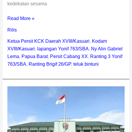
kedekatan sesama
Read More »
Rilis
Ketua Persit KCK Daerah XVIII/Kasuari
,
Kodam
XVIII/Kasuari
,
lapangan Yonif 763/SBA
,
Ny Alin Gabriel
Lema
,
Papua Barat
,
Persit Cabang XX
,
Ranting 3 Yonif
763/SBA
,
Ranting Brigif 26/GP
,
teluk bintuni
Pangdam
Kasuari
Sebut
Brigif
26/GP
dan