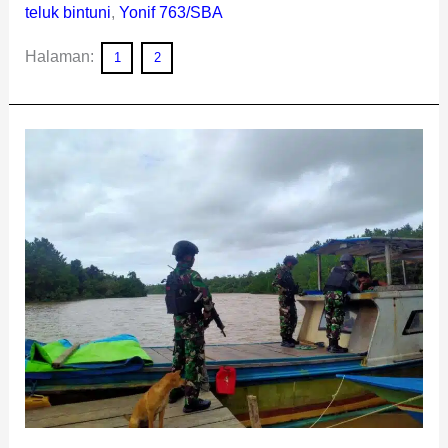
teluk bintuni
,
Yonif 763/SBA
Halaman:
1
2
Ciptakan
Rasa
Aman,
Satgas
Pamtas
Kewilayahan
Yonif
407/PK
Pos
Kamundan
Sweeping
Kapal