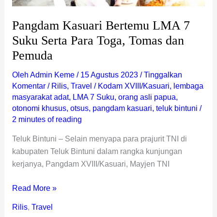
dan
Pemuda
Pangdam Kasuari Bertemu LMA 7
Suku Serta Para Toga, Tomas dan
Pemuda
Oleh
Admin Keme
/
15 Agustus 2023
/
Tinggalkan
Komentar
/
Rilis
,
Travel
/
Kodam XVIII/Kasuari
,
lembaga
masyarakat adat
,
LMA 7 Suku
,
orang asli papua
,
otonomi khusus
,
otsus
,
pangdam kasuari
,
teluk bintuni
/
2 minutes of reading
Teluk Bintuni – Selain menyapa para prajurit TNI di
kabupaten Teluk Bintuni dalam rangka kunjungan
kerjanya, Pangdam XVIII/Kasuari, Mayjen TNI
Read More »
Rilis
,
Travel