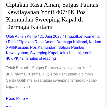
di
Ciptakan Rasa Aman, Satgas Pamtas
Dermaga
Kewilayahan Yonif 407/PK Pos
Kalitami
Kamundan Sweeping Kapal di
Dermaga Kalitami
Oleh
Admin Keme
/
21 Juni 2023
/
Tinggalkan Komentar
/
Rilis
/
Ciptakan Rasa Aman
,
Dermaga Kalitami
,
Kodam
XVIII/Kasuari
,
Pos Kamundan
,
Satgas Pamtas
Kewilayahan
,
Sweeping Kapal
,
teluk bintuni
,
Yonif
407/PK
/
2 minutes of reading
Teluk Bintuni – Satgas Pamtas Kewilayahan Yonif
407/Padma Kusama (PK), Pos Kamundan dipimpin
Serda Galih melaksanakan sweeping terhadap kapal-
kapal nelayan
Read More »