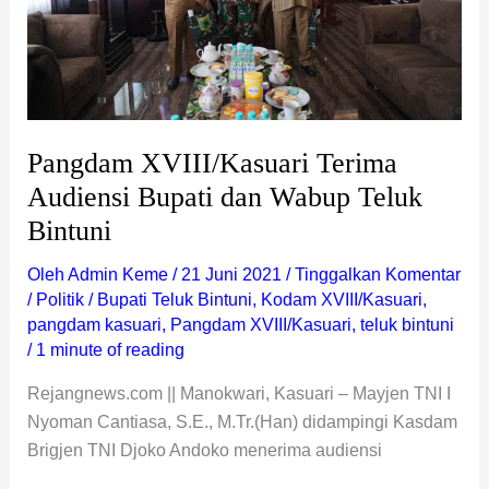
Wabup
Teluk
Bintuni
Pangdam XVIII/Kasuari Terima
Audiensi Bupati dan Wabup Teluk
Bintuni
Oleh
Admin Keme
/
21 Juni 2021
/
Tinggalkan Komentar
/
Politik
/
Bupati Teluk Bintuni
,
Kodam XVIII/Kasuari
,
pangdam kasuari
,
Pangdam XVIII/Kasuari
,
teluk bintuni
/
1 minute of reading
Rejangnews.com || Manokwari, Kasuari – Mayjen TNI I
Nyoman Cantiasa, S.E., M.Tr.(Han) didampingi Kasdam
Brigjen TNI Djoko Andoko menerima audiensi