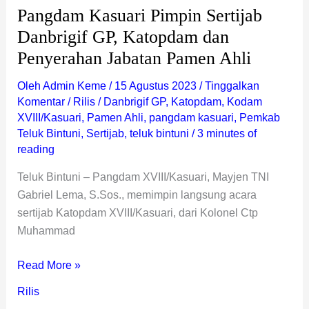
Ahli
Pangdam Kasuari Pimpin Sertijab
Danbrigif GP, Katopdam dan
Penyerahan Jabatan Pamen Ahli
Oleh
Admin Keme
/
15 Agustus 2023
/
Tinggalkan
Komentar
/
Rilis
/
Danbrigif GP
,
Katopdam
,
Kodam
XVIII/Kasuari
,
Pamen Ahli
,
pangdam kasuari
,
Pemkab
Teluk Bintuni
,
Sertijab
,
teluk bintuni
/
3 minutes of
reading
Teluk Bintuni – Pangdam XVIII/Kasuari, Mayjen TNI
Gabriel Lema, S.Sos., memimpin langsung acara
sertijab Katopdam XVIII/Kasuari, dari Kolonel Ctp
Muhammad
Read More »
Rilis