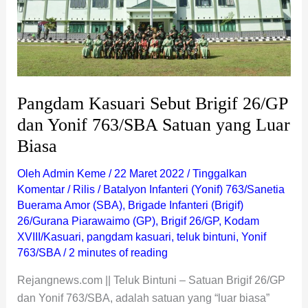
Yonif
763/SBA
Satuan
yang
Luar
Biasa
Pangdam Kasuari Sebut Brigif 26/GP
dan Yonif 763/SBA Satuan yang Luar
Biasa
Oleh
Admin Keme
/
22 Maret 2022
/
Tinggalkan
Komentar
/
Rilis
/
Batalyon Infanteri (Yonif) 763/Sanetia
Buerama Amor (SBA)
,
Brigade Infanteri (Brigif)
26/Gurana Piarawaimo (GP)
,
Brigif 26/GP
,
Kodam
XVIII/Kasuari
,
pangdam kasuari
,
teluk bintuni
,
Yonif
763/SBA
/
2 minutes of reading
Rejangnews.com || Teluk Bintuni – Satuan Brigif 26/GP
dan Yonif 763/SBA, adalah satuan yang “luar biasa”