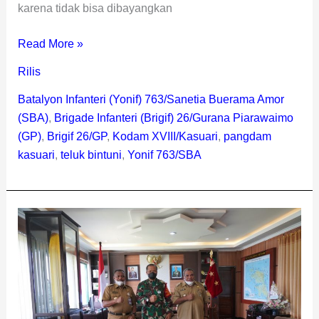
karena tidak bisa dibayangkan
Read More »
Rilis
Batalyon Infanteri (Yonif) 763/Sanetia Buerama Amor
(SBA)
,
Brigade Infanteri (Brigif) 26/Gurana Piarawaimo
(GP)
,
Brigif 26/GP
,
Kodam XVIII/Kasuari
,
pangdam
kasuari
,
teluk bintuni
,
Yonif 763/SBA
Pangdam
XVIII/Kasuari
Terima
Audiensi
Bupati
dan