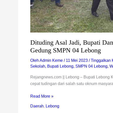
Lebong
Dituding Asal Jadi, Bupati 
Gedung SMPN 04 Lebong
Oleh
Admin Keme
/
11 Mei 2023
/
Tinggalkan 
Sekolah
,
Bupati Lebong
,
SMPN 04 Lebong
,
W
Rejangnews.com || Lebong – Bupati Lebong Ko
cepat tudingan dari salah satu oknum masyara
Read More »
Daerah
,
Lebong