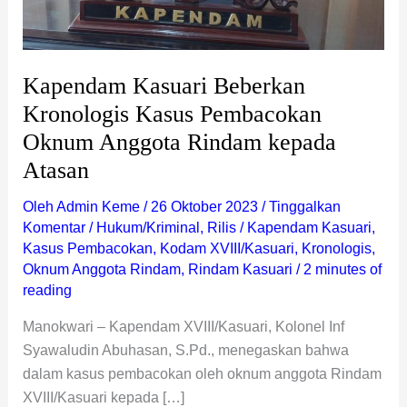
Atasan
Kapendam Kasuari Beberkan
Kronologis Kasus Pembacokan
Oknum Anggota Rindam kepada
Atasan
Oleh
Admin Keme
/
26 Oktober 2023
/
Tinggalkan
Komentar
/
Hukum/Kriminal
,
Rilis
/
Kapendam Kasuari
,
Kasus Pembacokan
,
Kodam XVIII/Kasuari
,
Kronologis
,
Oknum Anggota Rindam
,
Rindam Kasuari
/
2 minutes of
reading
Manokwari – Kapendam XVIII/Kasuari, Kolonel Inf
Syawaludin Abuhasan, S.Pd., menegaskan bahwa
dalam kasus pembacokan oleh oknum anggota Rindam
XVIII/Kasuari kepada […]