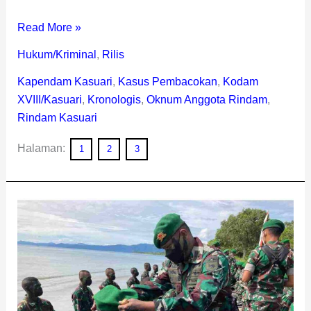
Read More »
Hukum/Kriminal
,
Rilis
Kapendam Kasuari
,
Kasus Pembacokan
,
Kodam
XVIII/Kasuari
,
Kronologis
,
Oknum Anggota Rindam
,
Rindam Kasuari
Halaman:
1
2
3
Rindam
Kasuari
Tutup
Latihan
Yuddha
Wastu