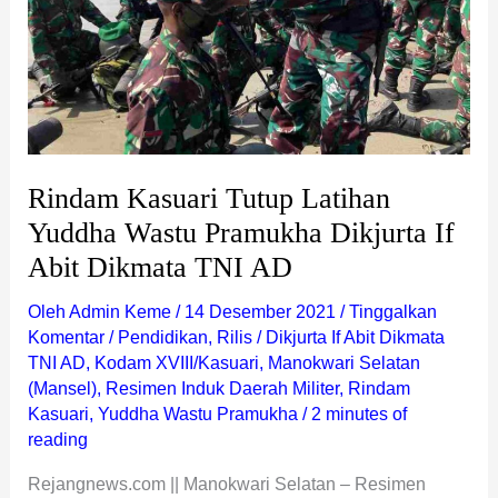
Pramukha
Dikjurta
If
Abit
Dikmata
TNI
AD
Rindam Kasuari Tutup Latihan
Yuddha Wastu Pramukha Dikjurta If
Abit Dikmata TNI AD
Oleh
Admin Keme
/
14 Desember 2021
/
Tinggalkan
Komentar
/
Pendidikan
,
Rilis
/
Dikjurta If Abit Dikmata
TNI AD
,
Kodam XVIII/Kasuari
,
Manokwari Selatan
(Mansel)
,
Resimen Induk Daerah Militer
,
Rindam
Kasuari
,
Yuddha Wastu Pramukha
/
2 minutes of
reading
Rejangnews.com || Manokwari Selatan – Resimen