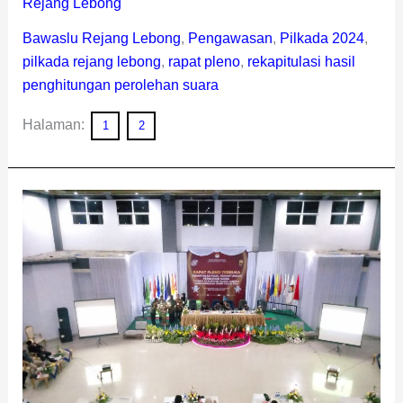
Rejang Lebong
Bawaslu Rejang Lebong
,
Pengawasan
,
Pilkada 2024
,
pilkada rejang lebong
,
rapat pleno
,
rekapitulasi hasil
penghitungan perolehan suara
Halaman:
1
2
Tembus
84
Persen,
Partisipasi
Pemilih
di
Rejang
Lebong
Meningkat