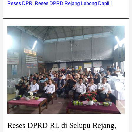
Reses DPR
,
Reses DPRD Rejang Lebong Dapil I
Reses
DPRD
RL
di
Selupu
Rejang,
Pertanian
Menjadi
Persoalan
Utama
Reses DPRD RL di Selupu Rejang,