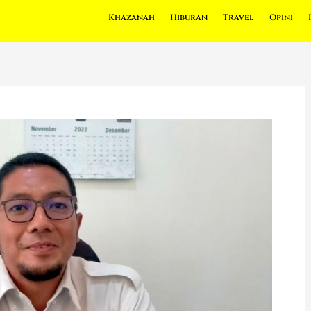
Khazanah
Hiburan
Travel
Opini