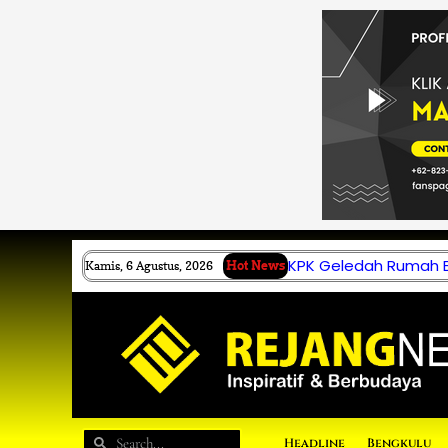
Lewati
ke
konten
KPK Geledah Rumah B.
Kamis, 6 Agustus, 2026
Hot News
Search
Search
Headline
Bengkulu