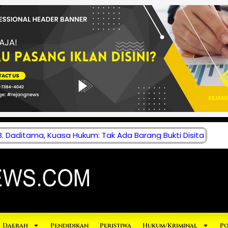
 Daditama, Kuasa Hukum: Tak Ada Barang Bukti Disita
Daerah
Pendidikan
Peristiwa
Hukum/Kriminal
Po