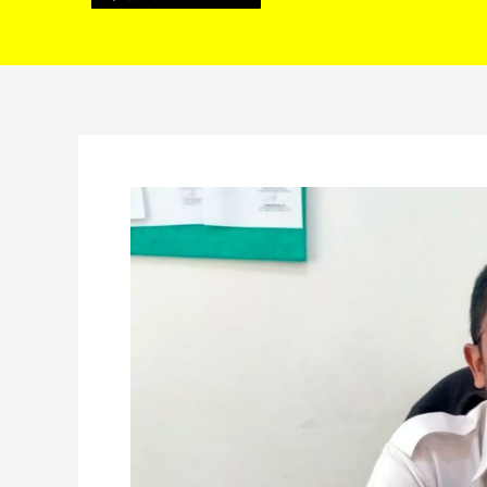
Perkim
PUPR
RL
Lakukan
Pengerukan
di
22
Titik
Drainase
Tahun
2022