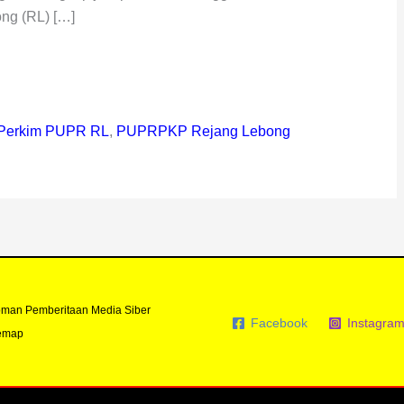
ng (RL) […]
Perkim PUPR RL
,
PUPRPKP Rejang Lebong
man Pemberitaan Media Siber
Facebook
Instagra
emap