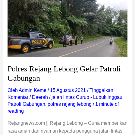
Rejang
Lebong
Gelar
Patroli
Gabungan
Polres Rejang Lebong Gelar Patroli
Gabungan
Oleh
Admin Keme
/
15 Agustus 2021
/
Tinggalkan
Komentar
/
Daerah
/
jalan lintas Curup - Lubuklinggau
,
Patroli Gabungan
,
polres rejang lebong
/
1 minute of
reading
Rejangnews.com || Rejang Lebong – Guna memberikan
rasa aman dan nyaman kepada pengguna jalan lintas