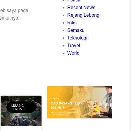
Recent News
web saya pada
Rejang Lebong
rikutnya.
Rilis
Semaku
Teknologi
Travel
World
REJANG
LEBONG