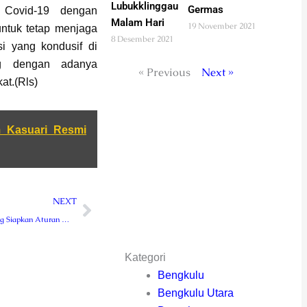
Lubukklinggau
Germas
 Covid-19 dengan
Malam Hari
19 November 2021
ntuk tetap menjaga
8 Desember 2021
si yang kondusif di
g dengan adanya
« Previous
Next »
at.(Rls)
Kasuari Resmi
Next
NEXT
Disparpora Lebong Siapkan Aturan Wisata saat Nataru
Kategori
Bengkulu
Bengkulu Utara