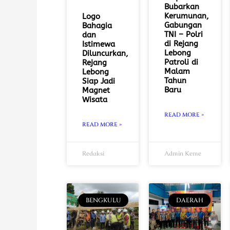
Bubarkan
Kerumunan,
Logo
Gabungan
Bahagia
TNI – Polri
dan
di Rejang
Istimewa
Lebong
Diluncurkan,
Patroli di
Rejang
Malam
Lebong
Tahun
Siap Jadi
Baru
Magnet
Wisata
READ MORE »
READ MORE »
Redaksi
Admin Keme
BENGKULU
DAERAH