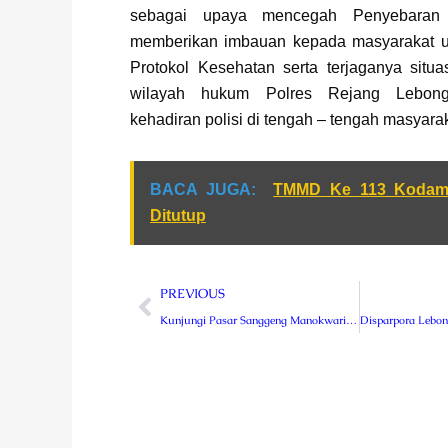
sebagai upaya mencegah Penyebaran
memberikan imbauan kepada masyarakat u
Protokol Kesehatan serta terjaganya situa
wilayah hukum Polres Rejang Lebon
kehadiran polisi di tengah – tengah masyarak
BACA JUGA:
TMMD Ke 113 Kodam 
Ditutup
Prev
PREVIOUS
Kunjungi Pasar Sanggeng Manokwari, Ketum Dharma Pertiwi Bagikan Meja Ke Pedagang