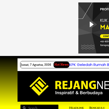
Lewati
ke
konten
KPK Geledah Rumah B.
Jumat, 7 Agustus, 2026
Hot News
Search
Search
Headline
Bengkulu