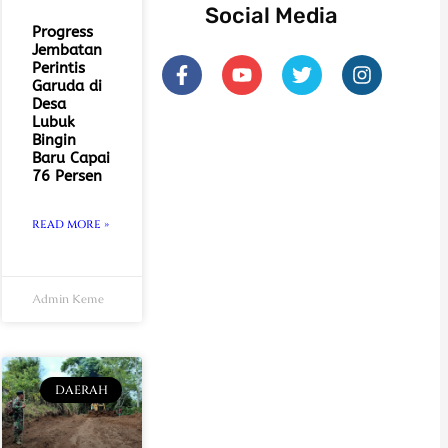
Social Media
Progress
Jembatan
F
Y
T
I
Perintis
a
o
w
n
Garuda di
c
u
i
s
Desa
e
t
t
t
Lubuk
b
u
t
a
Bingin
o
b
e
g
Baru Capai
76 Persen
o
e
r
r
k
a
-
m
READ MORE »
f
Admin Keme
DAERAH