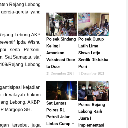
paten Rejang Lebong
gereja-gereja yang
 Rejang Lebong AKP
Polsek Sindang
Polsek Curup
eventif Ipda Wisnu
Kelingi
Latih Lima
ai serta Personil
Amankan
Siswa Latja
m, Sat Samapta, staf
Vaksinasi Door
Serdik Diktukba
409/Rejang Lebong
to Door
Polri
21 Desember 2021
1 Desember 2021
gantisipasi kejadian
an di wilayah hukum
ejang Lebong, AKBP.
Sat Lantas
Polres Rejang
AKP Margopo SH.
Polres RL
Lebong Raih
Patroli Jalur
Juara I
Lintas Curup –
gan tersebut juga
Implementasi