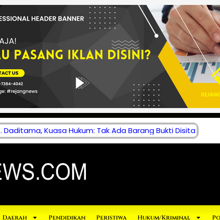
 Daditama, Kuasa Hukum: Tak Ada Barang Bukti Disita
Daerah
Pendidikan
Peristiwa
Hukum/Kriminal
Po