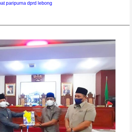
pat paripurna dprd lebong