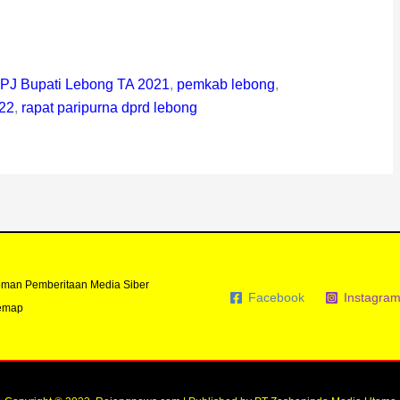
PJ Bupati Lebong TA 2021
,
pemkab lebong
,
22
,
rapat paripurna dprd lebong
man Pemberitaan Media Siber
Facebook
Instagra
emap