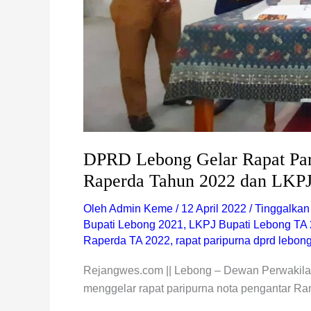
LKPJ
Bupati
2021
DPRD Lebong Gelar Rapat Par
Raperda Tahun 2022 dan LKPJ
Oleh
Admin Keme
/
12 April 2022
/
Tinggalkan
Bupati Lebong 2021
,
LKPJ Bupati Lebong TA
Raperda TA 2022
,
rapat paripurna dprd lebon
Rejangwes.com || Lebong – Dewan Perwakil
menggelar rapat paripurna nota pengantar R