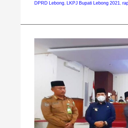
DPRD Lebong
,
LKPJ Bupati Lebong 2021
,
ra
DPRD
Lebong
Gelar
Rapat
Paripurna
Penyampaian
Nota
Pengantar
Raperda
Tahun
2022
dan