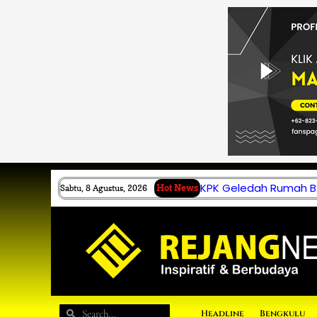
Lewati
ke
konten
KPK Geledah Rumah B.
Sabtu, 8 Agustus, 2026
Hot News
Search
Search
Headline
Bengkulu