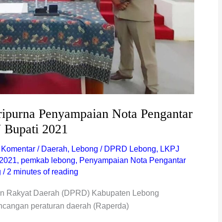
ipurna Penyampaian Nota Pengantar
 Bupati 2021
 Komentar
/
Daerah
,
Lebong
/
DPRD Lebong
,
LKPJ
 2021
,
pemkab lebong
,
Penyampaian Nota Pengantar
g
/
2 minutes of reading
an Rakyat Daerah (DPRD) Kabupaten Lebong
ancangan peraturan daerah (Raperda)