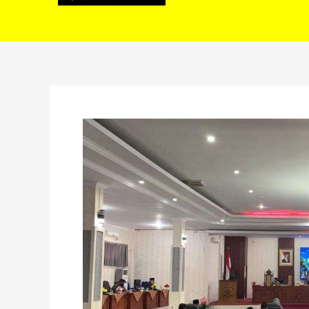
Rapat
Paripurna
DPRD
Lebong,
Penyampaian
Rekomendasi
Terkait
Laporan
LKPJ
TA
2021