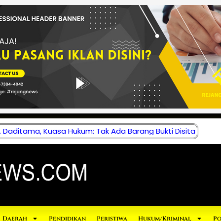
 Daditama, Kuasa Hukum: Tak Ada Barang Bukti Disita
Daerah
Pendidikan
Peristiwa
Hukum/Kriminal
Po