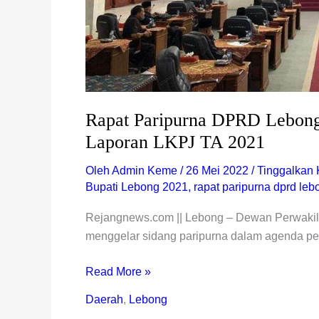
Rapat Paripurna DPRD Lebong
Laporan LKPJ TA 2021
Oleh
Admin Keme
/
26 Mei 2022
/
Tinggalkan
Bupati Lebong 2021
,
rapat paripurna dprd leb
Rejangnews.com || Lebong – Dewan Perwaki
menggelar sidang paripurna dalam agenda p
Read More »
Daerah
,
Lebong