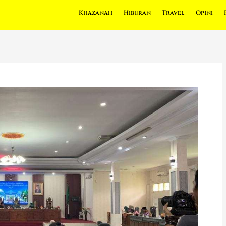
Khazanah
Hiburan
Travel
Opini