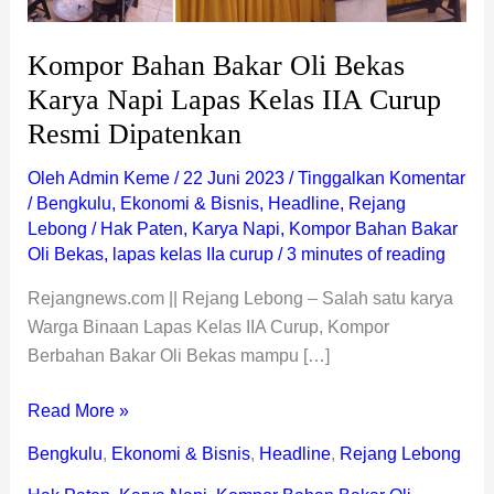
Curup
Resmi
Kompor Bahan Bakar Oli Bekas
Dipatenkan
Karya Napi Lapas Kelas IIA Curup
Resmi Dipatenkan
Oleh
Admin Keme
/
22 Juni 2023
/
Tinggalkan Komentar
/
Bengkulu
,
Ekonomi & Bisnis
,
Headline
,
Rejang
Lebong
/
Hak Paten
,
Karya Napi
,
Kompor Bahan Bakar
Oli Bekas
,
lapas kelas IIa curup
/
3 minutes of reading
Rejangnews.com || Rejang Lebong – Salah satu karya
Warga Binaan Lapas Kelas IIA Curup, Kompor
Berbahan Bakar Oli Bekas mampu […]
Read More »
Bengkulu
,
Ekonomi & Bisnis
,
Headline
,
Rejang Lebong