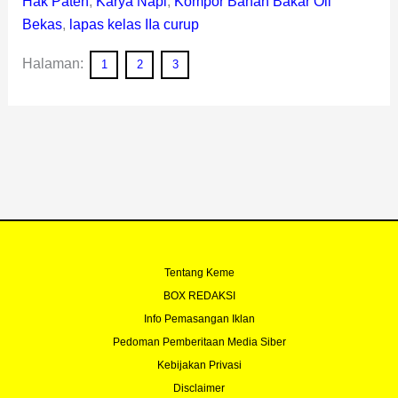
Hak Paten
,
Karya Napi
,
Kompor Bahan Bakar Oli
Bekas
,
lapas kelas IIa curup
Halaman:
1
2
3
Tentang Keme
BOX REDAKSI
Info Pemasangan Iklan
Pedoman Pemberitaan Media Siber
Kebijakan Privasi
Disclaimer