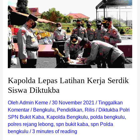
Kapolda
Lepas
Latihan
Kerja
Serdik
Siswa
Diktukba
Kapolda Lepas Latihan Kerja Serdik
Siswa Diktukba
Oleh
Admin Keme
/
30 November 2021
/
Tinggalkan
Komentar
/
Bengkulu
,
Pendidikan
,
Rilis
/
Diktukba Polri
SPN Bukit Kaba
,
Kapolda Bengkulu
,
polda bengkulu
,
polres rejang lebong
,
spn bukit kaba
,
spn Polda
bengkulu
/
3 minutes of reading