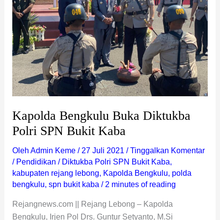
Polri
SPN
Bukit
Kaba
Kapolda Bengkulu Buka Diktukba
Polri SPN Bukit Kaba
Oleh
Admin Keme
/
27 Juli 2021
/
Tinggalkan Komentar
/
Pendidikan
/
Diktukba Polri SPN Bukit Kaba
,
kabupaten rejang lebong
,
Kapolda Bengkulu
,
polda
bengkulu
,
spn bukit kaba
/
2 minutes of reading
Rejangnews.com || Rejang Lebong – Kapolda
Bengkulu, Irjen Pol Drs. Guntur Setyanto, M.Si