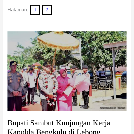
Halaman:
1
2
Bupati
Sambut
Kunjungan
Kerja
Kapolda
Bengkulu
di
Lebong
Bupati Sambut Kunjungan Kerja
Kapolda Bengkulu di Lebong