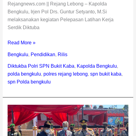
Rejangnews.com || Rejang Lebong – Kapolda
Bengkulu, Irjen Pol Drs. Guntur Setyanto, M.Si
melaksanakan kegiatan Pelepasan Latihan Kerja
Serdik Diktuba
Read More »
Bengkulu
,
Pendidikan
,
Rilis
Diktukba Polri SPN Bukit Kaba
,
Kapolda Bengkulu
,
polda bengkulu
,
polres rejang lebong
,
spn bukit kaba
,
spn Polda bengkulu
Kapolda
Bengkulu
Buka
Diktukba