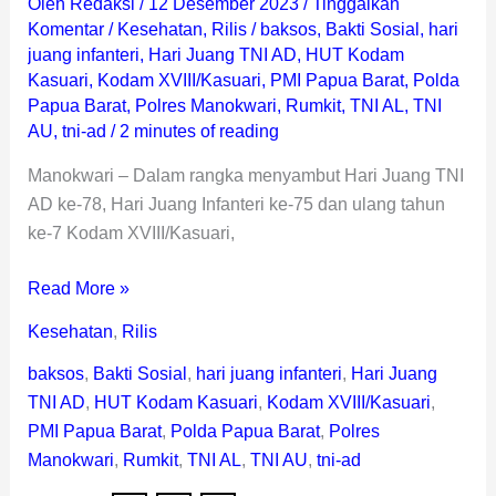
Oleh
Redaksi
/
12 Desember 2023
/
Tinggalkan
Komentar
/
Kesehatan
,
Rilis
/
baksos
,
Bakti Sosial
,
hari
juang infanteri
,
Hari Juang TNI AD
,
HUT Kodam
Kasuari
,
Kodam XVIII/Kasuari
,
PMI Papua Barat
,
Polda
Papua Barat
,
Polres Manokwari
,
Rumkit
,
TNI AL
,
TNI
AU
,
tni-ad
/
2 minutes of reading
Manokwari – Dalam rangka menyambut Hari Juang TNI
AD ke-78, Hari Juang Infanteri ke-75 dan ulang tahun
ke-7 Kodam XVIII/Kasuari,
Read More »
Kesehatan
,
Rilis
baksos
,
Bakti Sosial
,
hari juang infanteri
,
Hari Juang
TNI AD
,
HUT Kodam Kasuari
,
Kodam XVIII/Kasuari
,
PMI Papua Barat
,
Polda Papua Barat
,
Polres
Manokwari
,
Rumkit
,
TNI AL
,
TNI AU
,
tni-ad