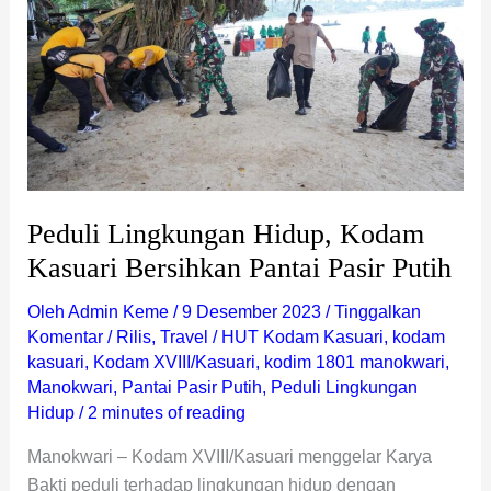
Kodam
Kasuari
Bersihkan
Pantai
Pasir
Putih
Peduli Lingkungan Hidup, Kodam
Kasuari Bersihkan Pantai Pasir Putih
Oleh
Admin Keme
/
9 Desember 2023
/
Tinggalkan
Komentar
/
Rilis
,
Travel
/
HUT Kodam Kasuari
,
kodam
kasuari
,
Kodam XVIII/Kasuari
,
kodim 1801 manokwari
,
Manokwari
,
Pantai Pasir Putih
,
Peduli Lingkungan
Hidup
/
2 minutes of reading
Manokwari – Kodam XVIII/Kasuari menggelar Karya
Bakti peduli terhadap lingkungan hidup dengan