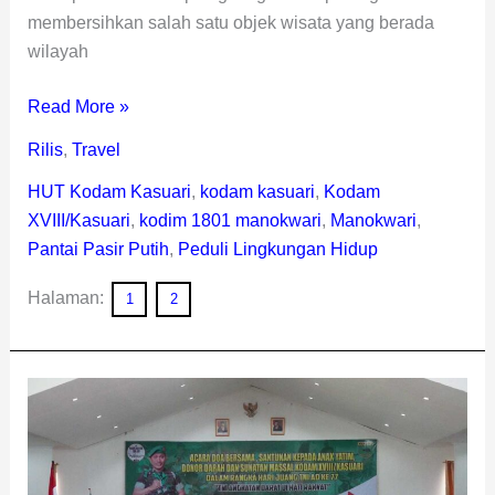
membersihkan salah satu objek wisata yang berada
wilayah
Read More »
Rilis
,
Travel
HUT Kodam Kasuari
,
kodam kasuari
,
Kodam
XVIII/Kasuari
,
kodim 1801 manokwari
,
Manokwari
,
Pantai Pasir Putih
,
Peduli Lingkungan Hidup
Halaman:
1
2
Doa
Bersama
dan
Bakti