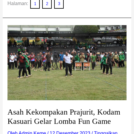
Halaman:
1
2
3
Asah
Kekompakan
Prajurit,
Kodam
Kasuari
Gelar
Lomba
Fun
Game
Asah Kekompakan Prajurit, Kodam
Kasuari Gelar Lomba Fun Game
Oleh
Admin Keme
/
12 Desember 2023
/
Tinggalkan