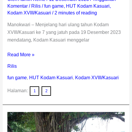
Komentar
/
Rilis
/
fun game
,
HUT Kodam Kasuari
,
Kodam XVIII/Kasuari
/
2 minutes of reading
Manokwari – Menjelang hari ulang tahun Kodam
XVIII/Kasuari ke 7 yang jatuh pada 19 Desember 2023
mendatang, Kodam Kasuari menggelar
Read More »
Rilis
fun game
,
HUT Kodam Kasuari
,
Kodam XVIII/Kasuari
Halaman:
1
2
Peduli
Lingkungan
Hidup,