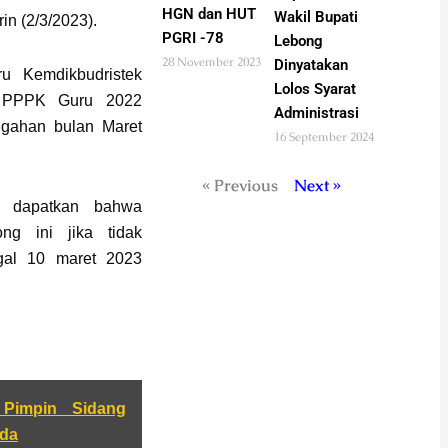
HGN dan HUT
Wakil Bupati
in (2/3/2023).
PGRI -78
Lebong
28 November 2023
Dinyatakan
u Kemdikbudristek
Lolos Syarat
si PPPK Guru 2022
Administrasi
engahan bulan Maret
16 September 2024
« Previous
Next »
i dapatkan bahwa
g ini jika tidak
gal 10 maret 2023
Pimpin Sidang
nda