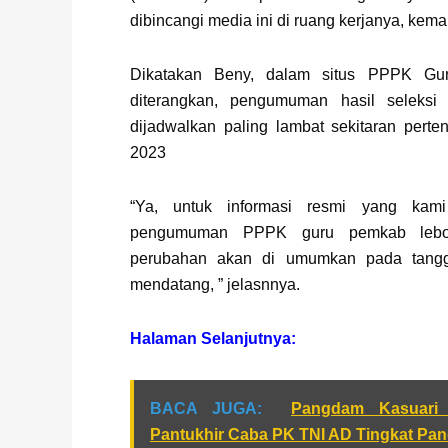
dibincangi media ini di ruang kerjanya, kemar
Dikatakan Beny, dalam situs PPPK Gur
diterangkan, pengumuman hasil selek
dijadwalkan paling lambat sekitaran pert
2023
“Ya, untuk informasi resmi yang kam
pengumuman PPPK guru pemkab lebon
perubahan akan di umumkan pada tang
mendatang, ” jelasnnya.
Halaman Selanjutnya:
BACA JUGA:
Pangdam Kasuari 
Pantukhir Caba PK TNI AD Tingkat Pa