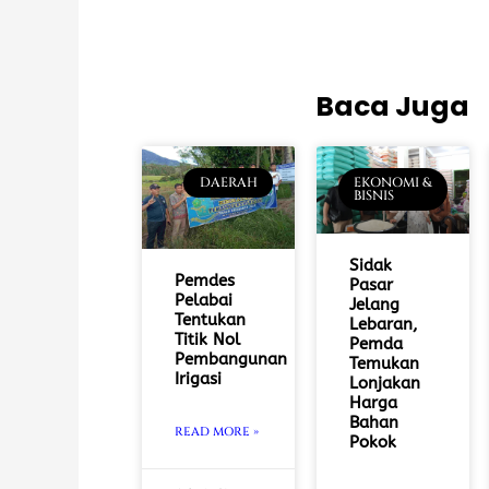
Baca Juga
DAERAH
EKONOMI &
BISNIS
Sidak
Pemdes
Pasar
Pelabai
Jelang
Tentukan
Lebaran,
Titik Nol
Pemda
Pembangunan
Temukan
Irigasi
Lonjakan
Harga
Bahan
READ MORE »
Pokok