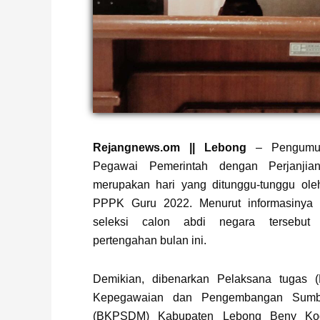
Page
,
Page
Rejangnews.om || Lebong
– Pengumum
Pegawai Pemerintah dengan Perjanjia
merupakan hari yang ditunggu-tunggu oleh
PPPK Guru 2022. Menurut informasinya
seleksi calon abdi negara tersebu
pertengahan bulan ini.
Demikian, dibenarkan Pelaksana tugas (
Kepegawaian dan Pengembangan Sumb
(BKPSDM) Kabupaten Lebong Beny Kod