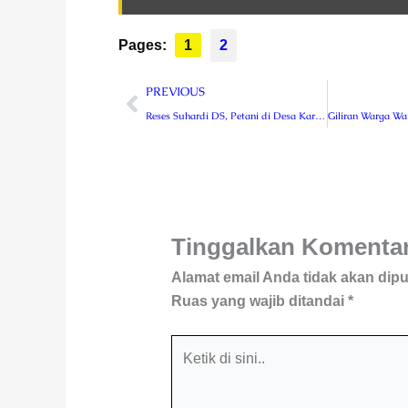
Pages:
1
2
Prev
PREVIOUS
Reses Suhardi DS, Petani di Desa Karang Jaya Keluhkan Pupuk Subsidi Tidak Tersalurkan
Tinggalkan Komenta
Alamat email Anda tidak akan dipu
Ruas yang wajib ditandai
*
Ketik
di
sini..