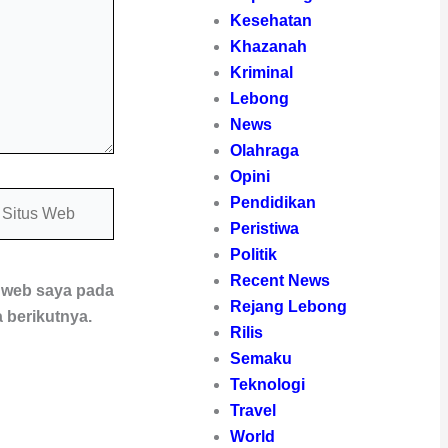
Kesehatan
Khazanah
Kriminal
Lebong
News
Olahraga
Opini
itus
Pendidikan
eb
Peristiwa
Politik
Recent News
s web saya pada
Rejang Lebong
 berikutnya.
Rilis
Semaku
Teknologi
Travel
World