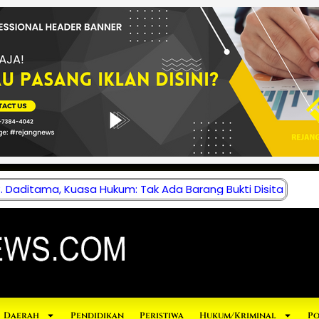
 Daditama, Kuasa Hukum: Tak Ada Barang Bukti Disita
Daerah
Pendidikan
Peristiwa
Hukum/Kriminal
Po