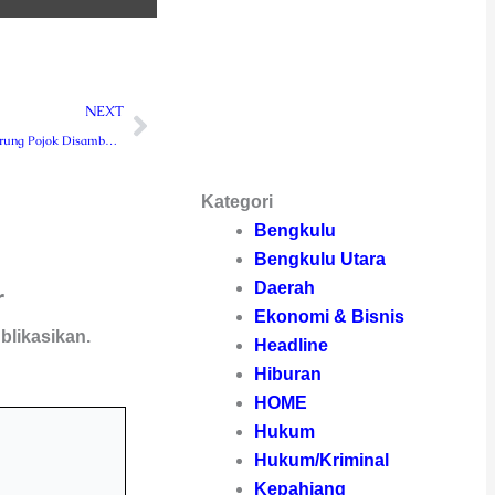
Next
NEXT
Giliran Warga Warung Pojok Disambangi Polsek Sindang Dataran
Kategori
Bengkulu
Bengkulu Utara
Daerah
r
Ekonomi & Bisnis
blikasikan.
Headline
Hiburan
HOME
Hukum
Hukum/Kriminal
Kepahiang