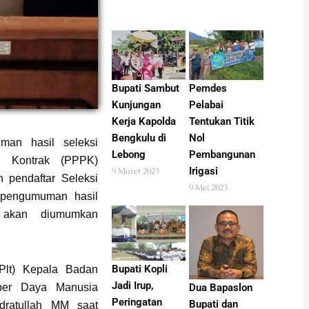
Pemdes
Bupati Sambut
Pelabai
Kunjungan
Tentukan Titik
Kerja Kapolda
Nol
Bengkulu di
an hasil seleksi
Pembangunan
Lebong
n Kontrak (PPPK)
Irigasi
9 Maret 2023
 pendaftar Seleksi
9 Mei 2023
 pengumuman hasil
t akan diumumkan
Bupati Kopli
Plt) Kepala Badan
Jadi Irup,
Dua Bapaslon
er Daya Manusia
Peringatan
Bupati dan
ratullah MM saat