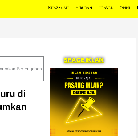
Khazanah
Hiburan
Travel
Opini
SPACE IKLAN
umumkan Pertengahan
ru di
mumkan