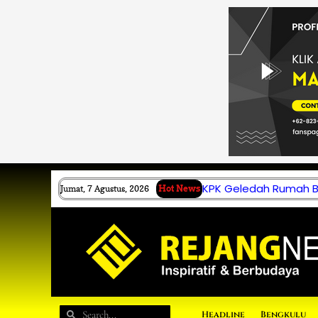
Lewati
ke
konten
KPK Geledah Rumah B.
Jumat, 7 Agustus, 2026
Hot News
Search
Search
Headline
Bengkulu