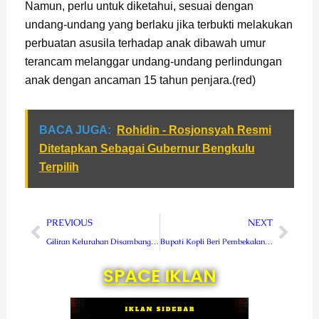
Namun, perlu untuk diketahui, sesuai dengan
undang-undang yang berlaku jika terbukti melakukan
perbuatan asusila terhadap anak dibawah umur
terancam melanggar undang-undang perlindungan
anak dengan ancaman 15 tahun penjara.(red)
BACA JUGA:
Rohidin - Rosjonsyah Resmi
Ditetapkan Sebagai Gubernur Bengkulu
Terpilih
Prev
Next
PREVIOUS
NEXT
Giliran Kelurahan Disambangi Gerai Vaksin Presisi Mobile Polres Rejang Lebong
Bupati Kopli Beri Pembekalan Kepada Anggota BPD se-Kecamatan Topos
SPACE IKLAN