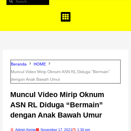
Search
Search
b
a
u
o
g
b
o
r
e
k
a
m
Beranda
HOME
Muncul Video Mirip Oknum ASN RL Diduga “Bermain”
dengan Anak Bawah Umur
Muncul Video Mirip Oknum
ASN RL Diduga “Bermain”
dengan Anak Bawah Umur
Admin Keme
November 17, 2021
1:30 pm