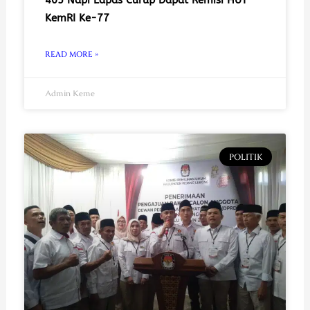
405 Napi Lapas Curup Dapat Remisi HUT
KemRI Ke-77
READ MORE »
Admin Keme
POLITIK