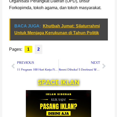
Organisasi Perangkat Daerah (OPD), unsur
Forkopimda, tokoh agama, dan tokoh masyarakat.
BACA JUGA:
Khutbah Jumat: Silaturrahmi
Untuk Menjaga Kerukunan di Tahun Politik
Pages:
1
2
Prev
Next
PREVIOUS
NEXT
11 Program 100 Hari Kerja Fikri-Hendri Tuntas
Resmi Dibuka! 5 Destinasi Wisata Baru Siap Menyambut Wisatawan di Rejang Lebong
SPACE IKLAN