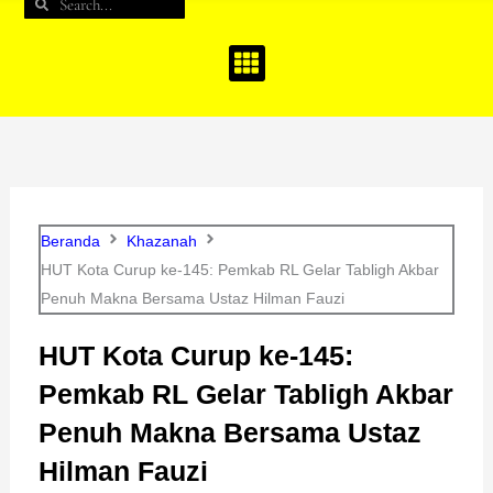
Search
Search
b
a
u
o
g
b
o
r
e
k
a
m
Beranda
Khazanah
HUT Kota Curup ke-145: Pemkab RL Gelar Tabligh Akbar
Penuh Makna Bersama Ustaz Hilman Fauzi
HUT Kota Curup ke-145:
Pemkab RL Gelar Tabligh Akbar
Penuh Makna Bersama Ustaz
Hilman Fauzi