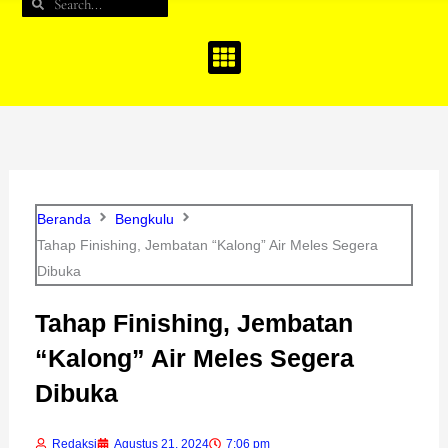
Search
Search
b
a
u
o
g
b
o
r
e
k
a
m
Beranda
Bengkulu
Tahap Finishing, Jembatan “Kalong” Air Meles Segera
Dibuka
Tahap Finishing, Jembatan
“Kalong” Air Meles Segera
Dibuka
Redaksi
Agustus 21, 2024
7:06 pm