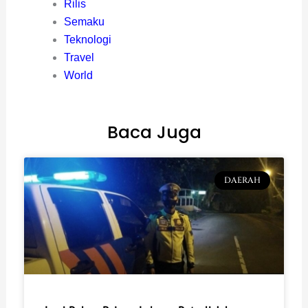
Rilis
Semaku
Teknologi
Travel
World
Baca Juga
DAERAH