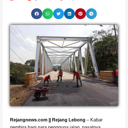
Page
,
Page
Rejangnews.com || Rejang Lebong
– Kabar
gembira bagi para pengguna jalan, pasalnya