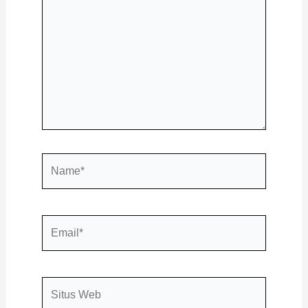
sini..
Name*
Email*
Situs
Web