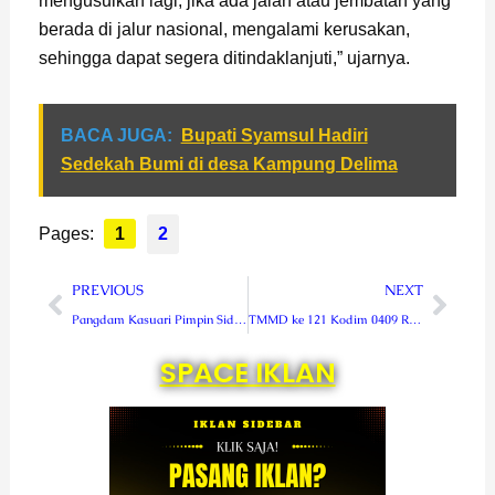
mengusulkan lagi, jika ada jalan atau jembatan yang
berada di jalur nasional, mengalami kerusakan,
sehingga dapat segera ditindaklanjuti,” ujarnya.
BACA JUGA:
Bupati Syamsul Hadiri
Sedekah Bumi di desa Kampung Delima
Pages:
1
2
Prev
Next
PREVIOUS
NEXT
Pangdam Kasuari Pimpin Sidang Pantukhir Caba PK TNI AD Tingkat Panda
TMMD ke 121 Kodim 0409 Rejang Lebong Resmi Ditutup
SPACE IKLAN