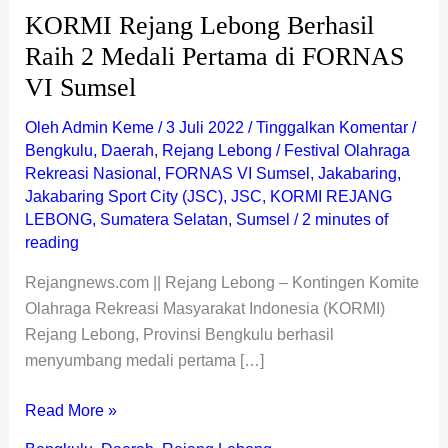
FORNAS
KORMI Rejang Lebong Berhasil
VI
Raih 2 Medali Pertama di FORNAS
Sumsel
VI Sumsel
Oleh
Admin Keme
/
3 Juli 2022
/
Tinggalkan Komentar
/
Bengkulu
,
Daerah
,
Rejang Lebong
/
Festival Olahraga
Rekreasi Nasional
,
FORNAS VI Sumsel
,
Jakabaring
,
Jakabaring Sport City (JSC)
,
JSC
,
KORMI REJANG
LEBONG
,
Sumatera Selatan
,
Sumsel
/
2 minutes of
reading
Rejangnews.com || Rejang Lebong – Kontingen Komite
Olahraga Rekreasi Masyarakat Indonesia (KORMI)
Rejang Lebong, Provinsi Bengkulu berhasil
menyumbang medali pertama […]
Read More »