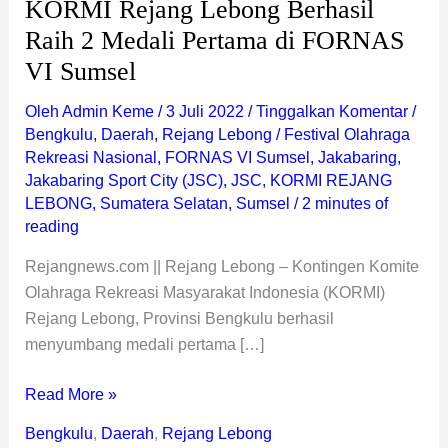
KORMI Rejang Lebong Berhasil
VI
Raih 2 Medali Pertama di FORNAS
Sumsel
VI Sumsel
Oleh
Admin Keme
/
3 Juli 2022
/
Tinggalkan Komentar
/
Bengkulu
,
Daerah
,
Rejang Lebong
/
Festival Olahraga
Rekreasi Nasional
,
FORNAS VI Sumsel
,
Jakabaring
,
Jakabaring Sport City (JSC)
,
JSC
,
KORMI REJANG
LEBONG
,
Sumatera Selatan
,
Sumsel
/
2 minutes of
reading
Rejangnews.com || Rejang Lebong – Kontingen Komite
Olahraga Rekreasi Masyarakat Indonesia (KORMI)
Rejang Lebong, Provinsi Bengkulu berhasil
menyumbang medali pertama […]
Read More »
Bengkulu
,
Daerah
,
Rejang Lebong