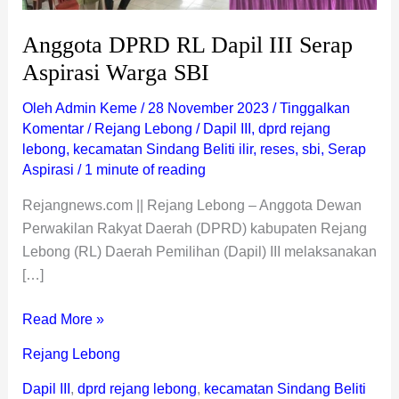
Anggota DPRD RL Dapil III Serap
Aspirasi Warga SBI
Oleh
Admin Keme
/
28 November 2023
/
Tinggalkan
Komentar
/
Rejang Lebong
/
Dapil III
,
dprd rejang
lebong
,
kecamatan Sindang Beliti ilir
,
reses
,
sbi
,
Serap
Aspirasi
/
1 minute of reading
Rejangnews.com || Rejang Lebong – Anggota Dewan
Perwakilan Rakyat Daerah (DPRD) kabupaten Rejang
Lebong (RL) Daerah Pemilihan (Dapil) III melaksanakan
[…]
Read More »
Rejang Lebong
Dapil III
,
dprd rejang lebong
,
kecamatan Sindang Beliti