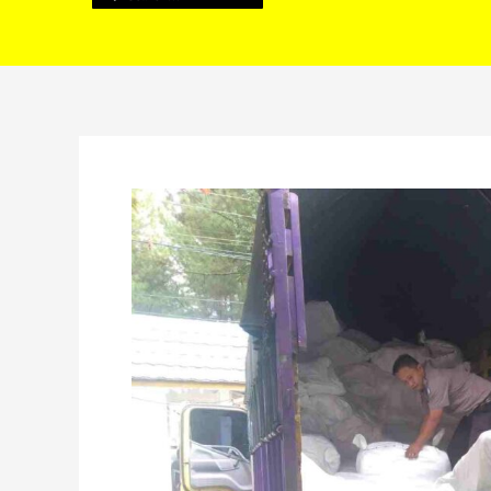
Tiba
di
Rejang
Lebong,
8.584
Seragam
Gratis
Segera
Didistribusikan