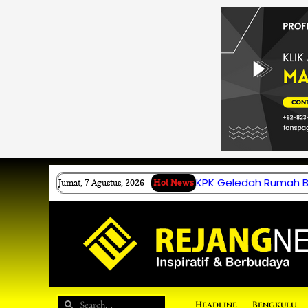
Lewati
ke
konten
KPK Geledah Rumah B.
Jumat, 7 Agustus, 2026
Hot News
Search
Search
Headline
Bengkulu