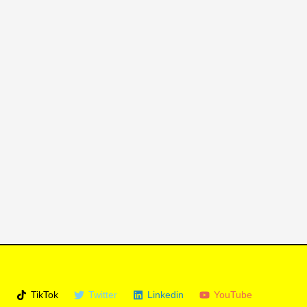
m
TikTok
Twitter
Linkedin
YouTube