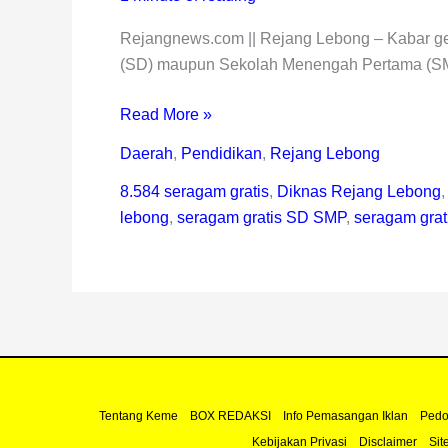
Rejangnews.com || Rejang Lebong – Kabar gem
(SD) maupun Sekolah Menengah Pertama (SM
Read More »
Daerah
,
Pendidikan
,
Rejang Lebong
8.584 seragam gratis
,
Diknas Rejang Lebong
lebong
,
seragam gratis SD SMP
,
seragam grat
Tentang Keme
BOX REDAKSI
Info Pemasangan Iklan
Pedo
Kebijakan Privasi
Disclaimer
Sit