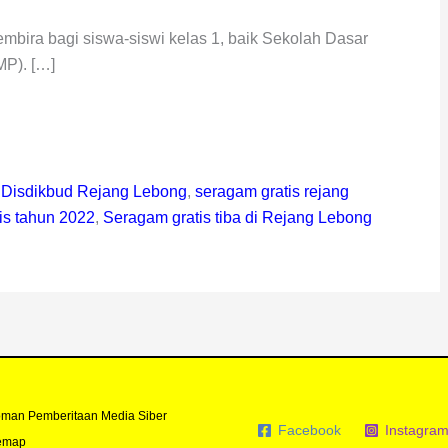
bira bagi siswa-siswi kelas 1, baik Sekolah Dasar
P). […]
,
Disdikbud Rejang Lebong
,
seragam gratis rejang
is tahun 2022
,
Seragam gratis tiba di Rejang Lebong
man Pemberitaan Media Siber
Facebook
Instagra
emap