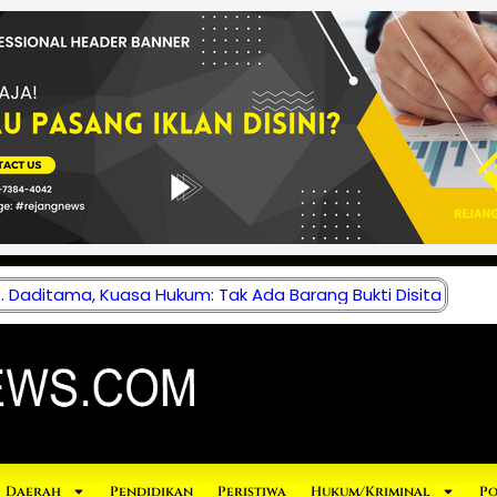
 Daditama, Kuasa Hukum: Tak Ada Barang Bukti Disita
Daerah
Pendidikan
Peristiwa
Hukum/Kriminal
Po