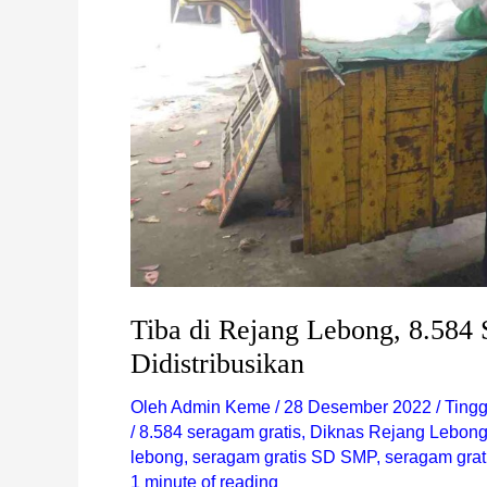
Tiba di Rejang Lebong, 8.584 
Didistribusikan
Oleh
Admin Keme
/
28 Desember 2022
/
Ting
/
8.584 seragam gratis
,
Diknas Rejang Lebon
lebong
,
seragam gratis SD SMP
,
seragam grat
1 minute of reading