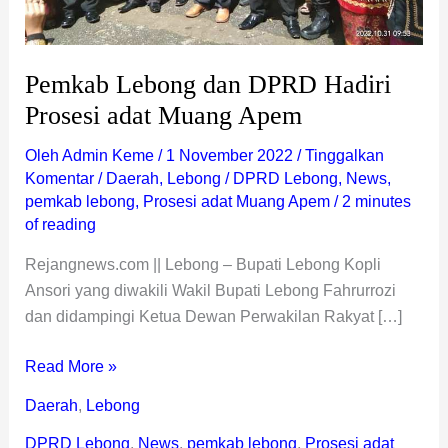
Pemkab Lebong dan DPRD Hadiri
Prosesi adat Muang Apem
Oleh
Admin Keme
/
1 November 2022
/
Tinggalkan
Komentar
/
Daerah
,
Lebong
/
DPRD Lebong
,
News
,
pemkab lebong
,
Prosesi adat Muang Apem
/
2 minutes
of reading
Rejangnews.com || Lebong – Bupati Lebong Kopli
Ansori yang diwakili Wakil Bupati Lebong Fahrurrozi
dan didampingi Ketua Dewan Perwakilan Rakyat […]
Read More »
Daerah
,
Lebong
DPRD Lebong
,
News
,
pemkab lebong
,
Prosesi adat