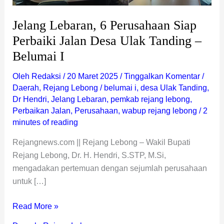
–
Belumai
Jelang Lebaran, 6 Perusahaan Siap
I
Perbaiki Jalan Desa Ulak Tanding –
Belumai I
Oleh
Redaksi
/
20 Maret 2025
/
Tinggalkan Komentar
/
Daerah
,
Rejang Lebong
/
belumai i
,
desa Ulak Tanding
,
Dr Hendri
,
Jelang Lebaran
,
pemkab rejang lebong
,
Perbaikan Jalan
,
Perusahaan
,
wabup rejang lebong
/
2
minutes of reading
Rejangnews.com || Rejang Lebong – Wakil Bupati
Rejang Lebong, Dr. H. Hendri, S.STP, M.Si,
mengadakan pertemuan dengan sejumlah perusahaan
untuk […]
Read More »