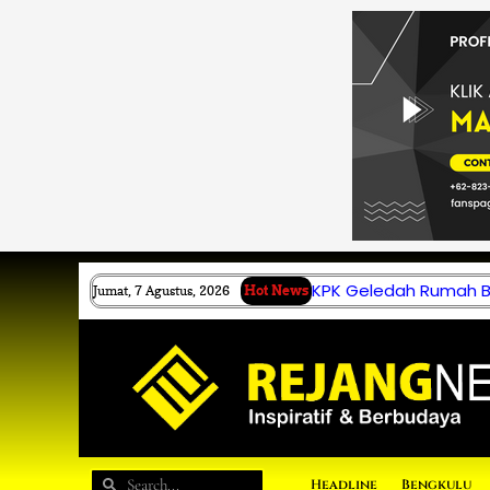
Lewati
ke
konten
KPK Geledah Rumah B.
Jumat, 7 Agustus, 2026
Hot News
Search
Search
Headline
Bengkulu