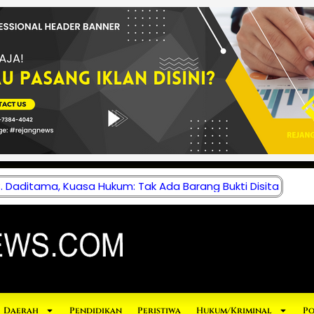
 Daditama, Kuasa Hukum: Tak Ada Barang Bukti Disita
Daerah
Pendidikan
Peristiwa
Hukum/Kriminal
Po