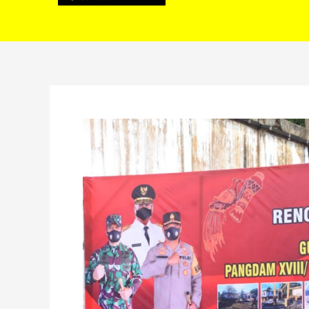
Sambut
Hari
Pahlawan
2021,
Kodam
Kasuari
Laksanakan
Pemugaran
Tugu
Perpera