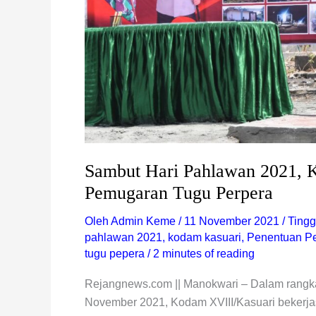
Sambut Hari Pahlawan 2021, 
Pemugaran Tugu Perpera
Oleh
Admin Keme
/
11 November 2021
/
Tingg
pahlawan 2021
,
kodam kasuari
,
Penentuan Pe
tugu pepera
/
2 minutes of reading
Rejangnews.com || Manokwari – Dalam rangka
November 2021, Kodam XVIII/Kasuari bekerj