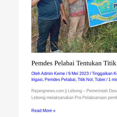
Pemdes Pelabai Tentukan Titi
Oleh
Admin Keme
/
9 Mei 2023
/
Tinggalkan K
Irigasi
,
Pemdes Pelabai
,
Titik Nol
,
Tubei
/
1 mi
Rejangnews.com || Lebong – Pemerintah Des
Lebong melaksanakan Pra Pelaksanaan pemban
Read More »