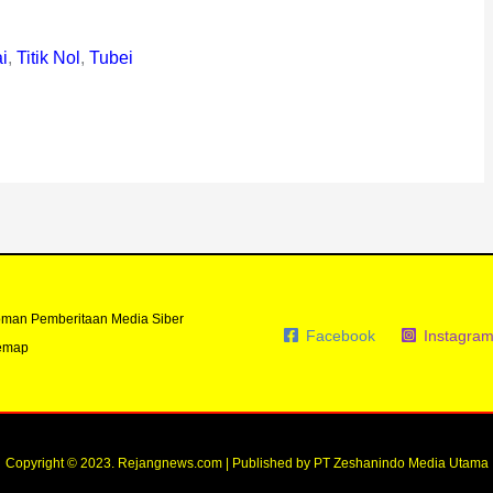
i
,
Titik Nol
,
Tubei
man Pemberitaan Media Siber
Facebook
Instagra
emap
Copyright © 2023. Rejangnews.com | Published by PT Zeshanindo Media Utama