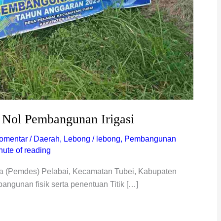
k Nol Pembangunan Irigasi
omentar
/
Daerah
,
Lebong
/
lebong
,
Pembangunan
nute of reading
a (Pemdes) Pelabai, Kecamatan Tubei, Kabupaten
gunan fisik serta penentuan Titik […]