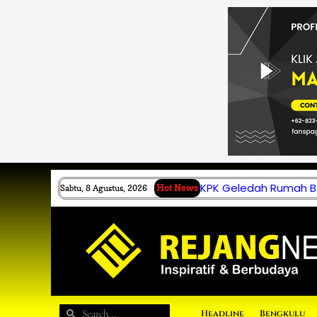
Lewati
ke
konten
KPK Geledah Rumah B.
Sabtu, 8 Agustus, 2026
Hot News
Search
Search
Headline
Bengkulu