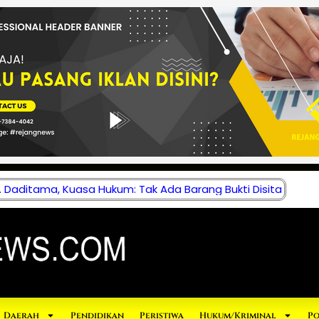
 Daditama, Kuasa Hukum: Tak Ada Barang Bukti Disita
Daerah
Pendidikan
Peristiwa
Hukum/Kriminal
Po