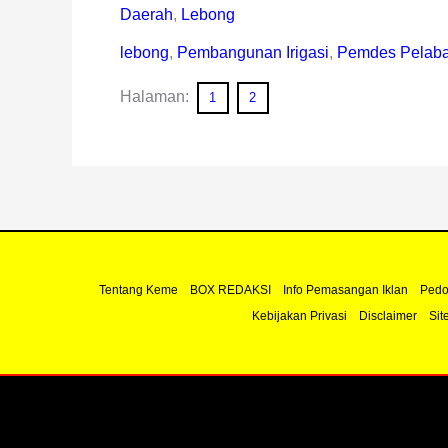
Daerah
,
Lebong
lebong
,
Pembangunan Irigasi
,
Pemdes Pelaba
Halaman:
1
2
Tentang Keme
BOX REDAKSI
Info Pemasangan Iklan
Pedo
Kebijakan Privasi
Disclaimer
Sit