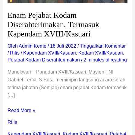
Enam Pejabat Kodam
Diserahterimakan, Termasuk
Kapendam XVIII/Kasuari
Oleh
Admin Keme
/
16 Juli 2022
/
Tinggalkan Komentar
/
Rilis
/
Kapendam XVIII/Kasuari
,
Kodam XVIII/Kasuari
,
Pejabat Kodam Diserahterimakan
/
2 minutes of reading
Manokwari – Pangdam XVIII/Kasuari, Mayjen TNI
Gabriel Lema, S.Sos., memimpin langsung acara serah
terima jabatan (Sertijab) enam pejabat Kodam termasuk
[…]
Read More »
Rilis
Kapendam XVIII/Kasuari
,
Kodam XVIII/Kasuari
,
Pejabat