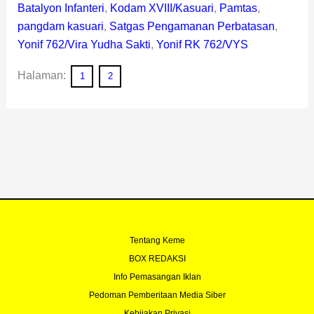
Batalyon Infanteri
,
Kodam XVIII/Kasuari
,
Pamtas
,
pangdam kasuari
,
Satgas Pengamanan Perbatasan
,
Yonif 762/Vira Yudha Sakti
,
Yonif RK 762/VYS
Halaman:
1
2
Tentang Keme
BOX REDAKSI
Info Pemasangan Iklan
Pedoman Pemberitaan Media Siber
Kebijakan Privasi