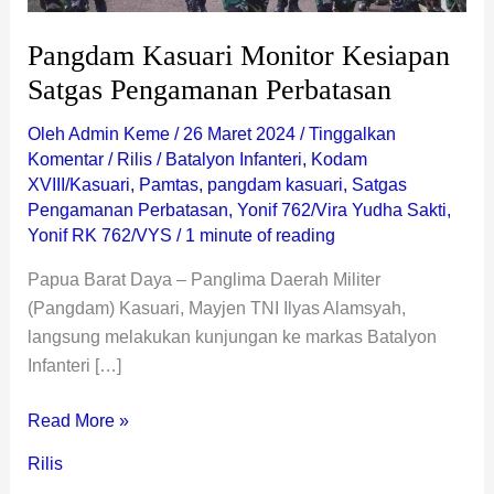
Pangdam Kasuari Monitor Kesiapan
Satgas Pengamanan Perbatasan
Oleh
Admin Keme
/
26 Maret 2024
/
Tinggalkan
Komentar
/
Rilis
/
Batalyon Infanteri
,
Kodam
XVIII/Kasuari
,
Pamtas
,
pangdam kasuari
,
Satgas
Pengamanan Perbatasan
,
Yonif 762/Vira Yudha Sakti
,
Yonif RK 762/VYS
/
1 minute of reading
Papua Barat Daya – Panglima Daerah Militer
(Pangdam) Kasuari, Mayjen TNI Ilyas Alamsyah,
langsung melakukan kunjungan ke markas Batalyon
Infanteri […]
Read More »
Rilis