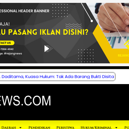
 Daditama, Kuasa Hukum: Tak Ada Barang Bukti Disita
Daerah
Pendidikan
Peristiwa
Hukum/Kriminal
Po