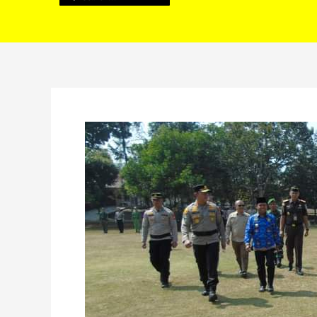
Bupati
Kopli
Hadiri
Apel
Gelar
Pasukan
OPS
Mantap
Brata
2023-
2024