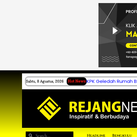
Lewati
ke
konten
KPK Geledah Rumah B.
Sabtu, 8 Agustus, 2026
Hot News
Search
Search
Headline
Bengkulu