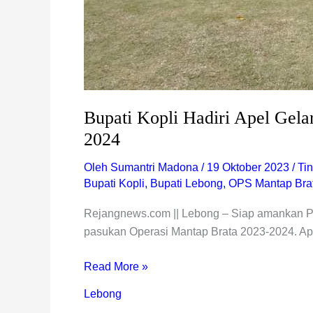
Bupati Kopli Hadiri Apel Gel
2024
Oleh
Sumantri Madona
/
19 Oktober 2023
/
Ti
Bupati Kopli
,
Bupati Lebong
,
OPS Mantap Bra
Rejangnews.com || Lebong – Siap amankan P
pasukan Operasi Mantap Brata 2023-2024. Ape
Read More »
Lebong