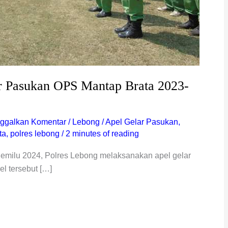
ar Pasukan OPS Mantap Brata 2023-
nggalkan Komentar
/
Lebong
/
Apel Gelar Pasukan
,
ta
,
polres lebong
/
2 minutes of reading
emilu 2024, Polres Lebong melaksanakan apel gelar
l tersebut […]