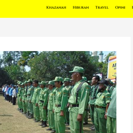
Khazanah
Hiburan
Travel
Opini