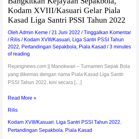
Bangkitkan Kejayaan Sepakbola,
PSSI
Kodam XVIII/Kasuari Gelar Piala
Tahun
Kasad Liga Santri PSSI Tahun 2022
2022
Oleh
Admin Keme
/
21 Juni 2022
/
Tinggalkan Komentar
/
Rilis
/
Kodam XVIII/Kasuari
,
Liga Santri PSSI Tahun
2022
,
Pertandingan Sepakbola
,
Piala Kasad
/
3 minutes
of reading
Rejangnews.com || Manokwari – Turnamen Sepak Bola
yang dikemas dengan nama Piala Kasad Liga Santri
PSSI Tahun 2022, kini secara […]
Read More »
Rilis
Kodam XVIII/Kasuari
,
Liga Santri PSSI Tahun 2022
,
Pertandingan Sepakbola
,
Piala Kasad