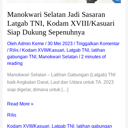
Sepenuhnya
Manokwari Selatan Jadi Sasaran
Latgab TNI, Kodam XVIII/Kasuari
Siap Dukung Sepenuhnya
Oleh
Admin Keme
/
30 Mei 2023
/
Tinggalkan Komentar
/
Rilis
/
Kodam XVIII/Kasuari
,
Latgab TNI
,
latihan
gabungan TNI
,
Manokwari Selatan
/
2 minutes of
reading
Manokwari Selatan – Latihan Gabungan (Latgab) TNI
baik Angkatan Darat, Laut dan Udara untuk TA. 2023
siap digelar, dimana untuk […]
Read More »
Rilis
Kodam XVIII/Kasuari
,
Latgab TNI
,
latihan gabungan