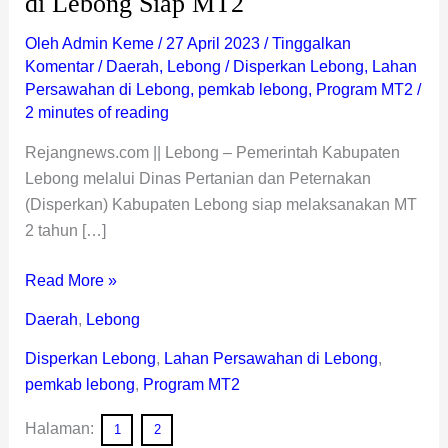
di Lebong Siap MT2
Oleh
Admin Keme
/
27 April 2023
/
Tinggalkan
Komentar
/
Daerah
,
Lebong
/
Disperkan Lebong
,
Lahan
Persawahan di Lebong
,
pemkab lebong
,
Program MT2
/
2 minutes of reading
Rejangnews.com || Lebong – Pemerintah Kabupaten
Lebong melalui Dinas Pertanian dan Peternakan
(Disperkan) Kabupaten Lebong siap melaksanakan MT
2 tahun […]
Read More »
Daerah
,
Lebong
Disperkan Lebong
,
Lahan Persawahan di Lebong
,
pemkab lebong
,
Program MT2
Halaman:
1
2