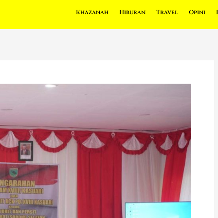
Khazanah
Hiburan
Travel
Opini