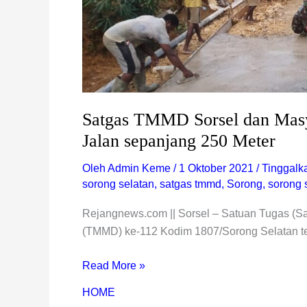
Jalan
sepanjang
250
Meter
Satgas TMMD Sorsel dan Mas
Jalan sepanjang 250 Meter
Oleh
Admin Keme
/
1 Oktober 2021
/
Tinggalk
sorong selatan
,
satgas tmmd
,
Sorong
,
sorong 
Rejangnews.com || Sorsel – Satuan Tugas (
(TMMD) ke-112 Kodim 1807/Sorong Selatan 
Read More »
HOME