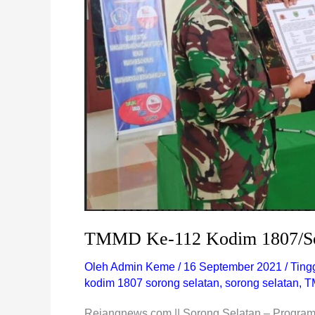
TMMD Ke-112 Kodim 1807/So
Oleh
Admin Keme
/
16 September 2021
/
Ting
kodim 1807 sorong selatan
,
sorong selatan
,
T
Rejangnews.com || Sorong Selatan – Progr