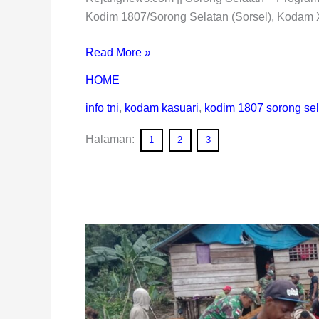
Kodim 1807/Sorong Selatan (Sorsel), Kodam X
Read More »
HOME
info tni
,
kodam kasuari
,
kodim 1807 sorong se
Halaman:
1
2
3
Pra
TMMD
Ke-
112
Di