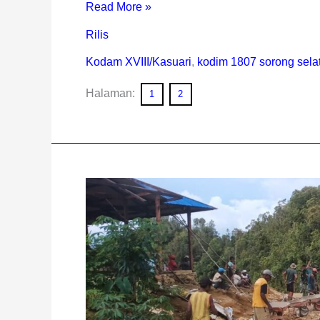
Read More »
Rilis
Kodam XVIII/Kasuari
,
kodim 1807 sorong sela
Halaman:
1
2
Satgas
TMMD
Sorsel
dan
Masyarakat
Bahu
Membahu
Mengecor