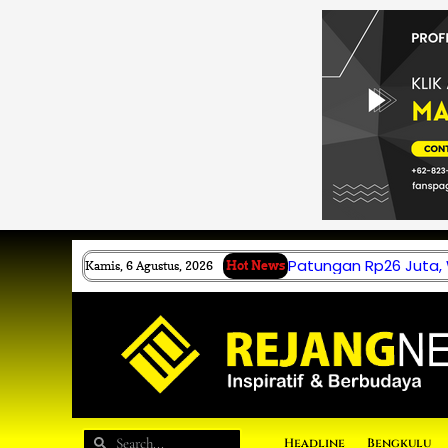
Lewati
ke
konten
Patungan Rp26 Juta,
Kamis, 6 Agustus, 2026
Hot News
Search
Search
Headline
Bengkulu