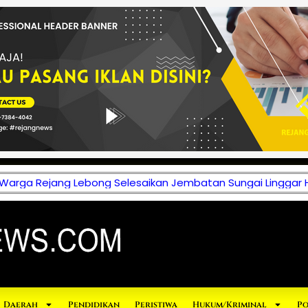
 Warga Rejang Lebong Selesaikan Jembatan Sungai Linggar 
Daerah
Pendidikan
Peristiwa
Hukum/Kriminal
Po