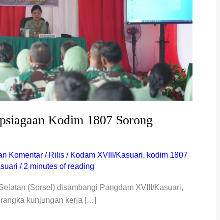
apsiagaan Kodim 1807 Sorong
an Komentar
/
Rilis
/
Kodam XVIII/Kasuari
,
kodim 1807
suari
/
2 minutes of reading
Selatan (Sorsel) disambangi Pangdam XVIII/Kasuari,
 rangka kunjungan kerja […]