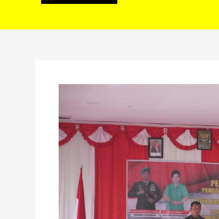
Pangdam
Kasuari
Tinjau
Kesiapsiagaan
Kodim
1807
Sorong
Selatan