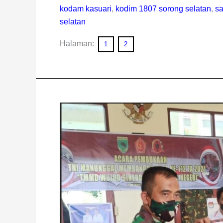
kodam kasuari
,
kodim 1807 sorong selatan
,
s
selatan
Halaman:
1
2
TMMD
Ke-
112
Kodim
1807/Sorsel
Resmi
Dibuka