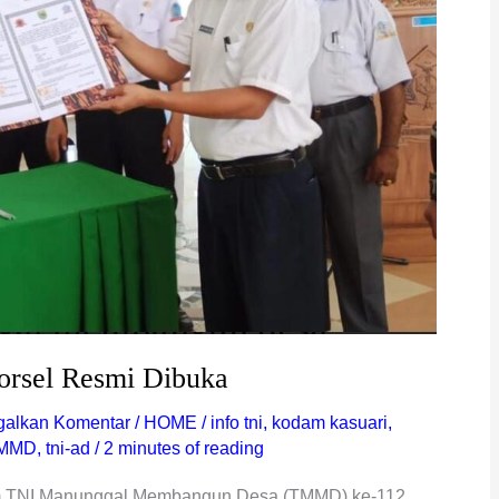
rsel Resmi Dibuka
galkan Komentar
/
HOME
/
info tni
,
kodam kasuari
,
MMD
,
tni-ad
/
2 minutes of reading
am TNI Manunggal Membangun Desa (TMMD) ke-112