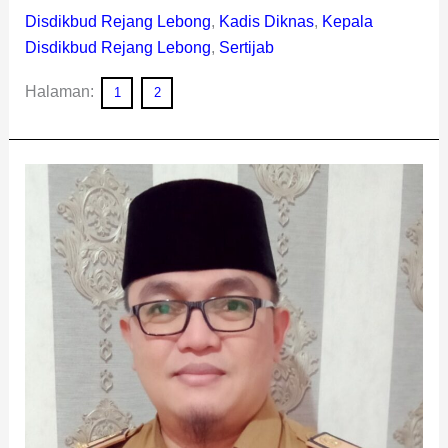
Disdikbud Rejang Lebong
,
Kadis Diknas
,
Kepala
Disdikbud Rejang Lebong
,
Sertijab
Halaman:
1
2
8
SMP
di
Rejang
Lebong
Bakal
Dapat
Bantuan
Sarpras
Baru