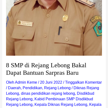
8 SMP di Rejang Lebong Bakal
Dapat Bantuan Sarpras Baru
Oleh
Admin Keme
/
20 Juni 2022
/
Tinggalkan Komentar
/
Daerah
,
Pendidikan
,
Rejang Lebong
/
Diknas Rejang
Lebong
,
dinas pendidikan rejang lebong
,
Disdikbud
Rejang Lebong
,
Kabid Pembinaan SMP Disdikbud
Rejang Lebong
,
Kepala Diknas Rejang Lebong
,
Kepala