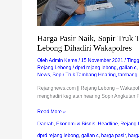
Dihadiri
Wakapolres
Harga Pasir Naik, Sopir Tru
Lebong Dihadiri Wakapolres
Oleh
Admin Keme
/
15 November 2021
/
Ting
Rejang Lebong
/
dprd rejang lebong
,
galian c
,
News
,
Sopir Truk Tambang Hearing
,
tambang 
Rejangnews.com || Rejang Lebong – Wakapol
menghadiri kegiatan hearing Sopir Angkutan 
Read More »
Daerah
,
Ekonomi & Bisnis
,
Headline
,
Rejang 
dprd rejang lebong
,
galian c
,
harga pasir
,
harg