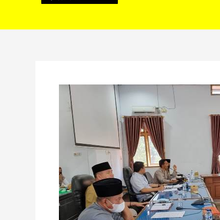
Harga
Pasir
Naik,
Sopir
Truk
Tambang
Hearing
Ke
DPRD
Rejang
Lebong