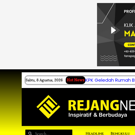
Lewati
ke
konten
KPK Geledah Rumah B.
Sabtu, 8 Agustus, 2026
Hot News
Search
Search
Headline
Bengkulu