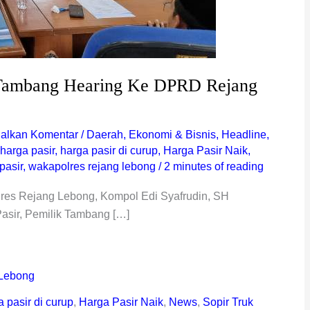
k Tambang Hearing Ke DPRD Rejang
galkan Komentar
/
Daerah
,
Ekonomi & Bisnis
,
Headline
,
harga pasir
,
harga pasir di curup
,
Harga Pasir Naik
,
pasir
,
wakapolres rejang lebong
/
2 minutes of reading
res Rejang Lebong, Kompol Edi Syafrudin, SH
Pasir, Pemilik Tambang […]
Lebong
a pasir di curup
,
Harga Pasir Naik
,
News
,
Sopir Truk