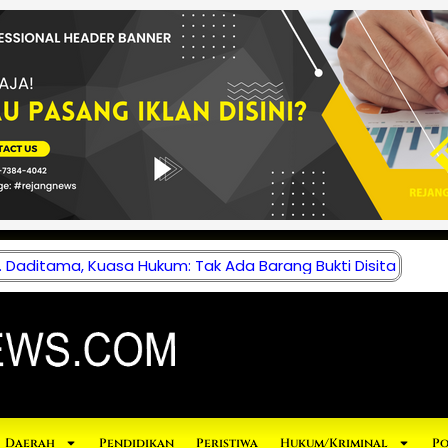
 Daditama, Kuasa Hukum: Tak Ada Barang Bukti Disita
Daerah
Pendidikan
Peristiwa
Hukum/Kriminal
Po