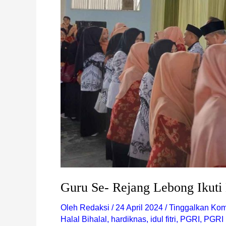
Fitri
Guru Se- Rejang Lebong Ikuti H
Oleh
Redaksi
/
24 April 2024
/
Tinggalkan Kom
Halal Bihalal
,
hardiknas
,
idul fitri
,
PGRI
,
PGRI 