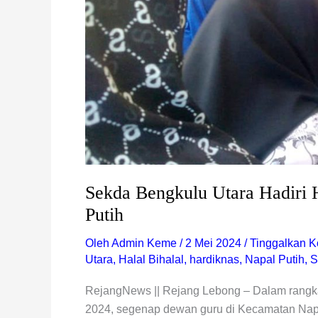
Sekda Bengkulu Utara Hadiri H
Putih
Oleh
Admin Keme
/
2 Mei 2024
/
Tinggalkan K
Utara
,
Halal Bihalal
,
hardiknas
,
Napal Putih
,
S
RejangNews || Rejang Lebong – Dalam rangka
2024, segenap dewan guru di Kecamatan Napa