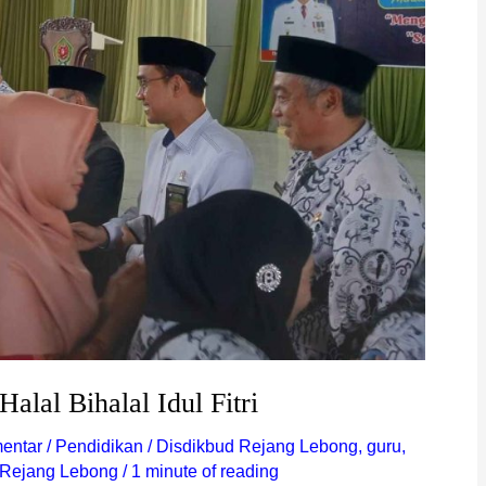
alal Bihalal Idul Fitri
entar
/
Pendidikan
/
Disdikbud Rejang Lebong
,
guru
,
Rejang Lebong
/
1 minute of reading