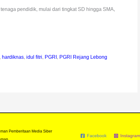
tenaga pendidik, mulai dari tingkat SD hingga SMA,
,
hardiknas
,
idul fitri
,
PGRI
,
PGRI Rejang Lebong
man Pemberitaan Media Siber
Facebook
Instagra
emap