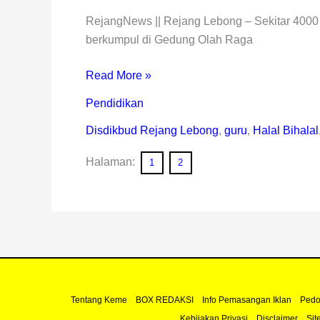
RejangNews || Rejang Lebong – Sekitar 4000 
berkumpul di Gedung Olah Raga
Read More »
Pendidikan
Disdikbud Rejang Lebong
,
guru
,
Halal Bihalal
Halaman:
1
2
Tentang Keme
BOX REDAKSI
Info Pemasangan Iklan
Pedo
Kebijakan Privasi
Disclaimer
Sit