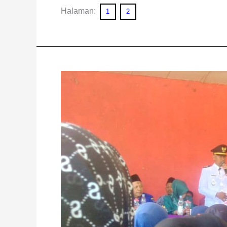
Halaman:
1
2
Sekda
Bengkulu
Utara
Hadiri
Halal
Bihalal
Hardiknas
di
Napal
Putih