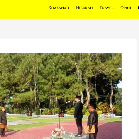
Khazanah
Hiburan
Travel
Opini