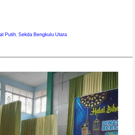
l Putih
,
Sekda Bengkulu Utara