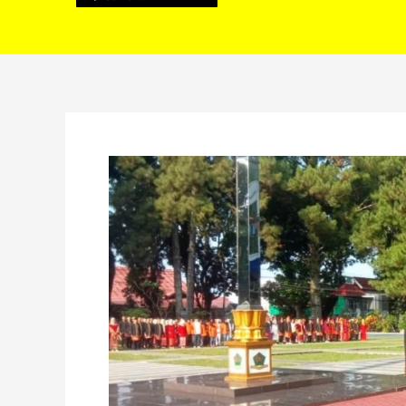
Wabup
Hendri
Pimpin
Upacara
Hardiknas
2025
di
Rejang
Lebong