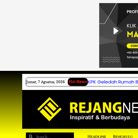
Lewati
ke
konten
KPK Geledah Rumah B.
Jumat, 7 Agustus, 2026
Hot News
Search
Search
Headline
Bengkulu