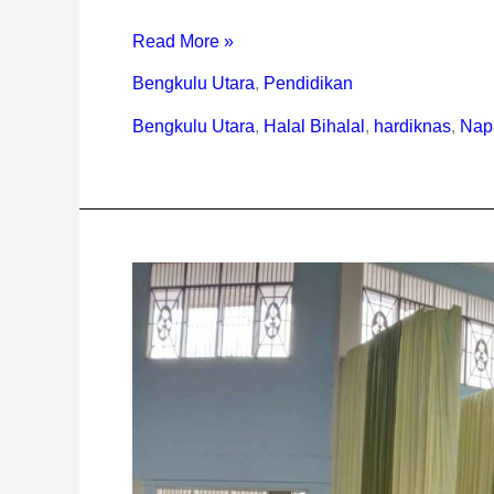
Read More »
Bengkulu Utara
,
Pendidikan
Bengkulu Utara
,
Halal Bihalal
,
hardiknas
,
Napa
Guru
Se-
Rejang
Lebong
Ikuti
Halal
Bihalal
Idul