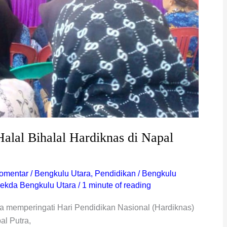
alal Bihalal Hardiknas di Napal
omentar
/
Bengkulu Utara
,
Pendidikan
/
Bengkulu
ekda Bengkulu Utara
/
1 minute of reading
 memperingati Hari Pendidikan Nasional (Hardiknas)
l Putra,