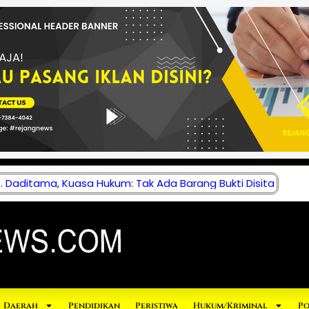
 Daditama, Kuasa Hukum: Tak Ada Barang Bukti Disita
Daerah
Pendidikan
Peristiwa
Hukum/Kriminal
Po