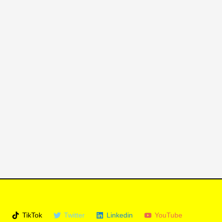
m
TikTok
Twitter
Linkedin
YouTube