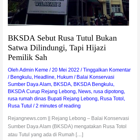
Sah
BKSDA Sebut Rusa Tutul Bukan
Satwa Dilindungi, Tapi Hijazi
Pemilik Sah
Oleh
Admin Keme
/
20 Mei 2022
/
Tinggalkan Komentar
/
Bengkulu
,
Headline
,
Hukum
/
Balai Konservasi
Sumber Daya Alam
,
BKSDA
,
BKSDA Bengkulu
,
BKSDA Curup Rejang Lebong
,
News
,
rusa dipotong
,
rusa rumah dinas Bupati Rejang Lebong
,
Rusa Totol
,
Rusa Tutul
/
2 minutes of reading
Rejangnews.com || Rejang Lebong – Balai Konservasi
Sumber Daya Alam (BKSDA) mengatakan Rusa Totol
atau Tutul yang ada di Rumah […]