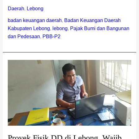
Daerah
,
Lebong
badan keuangan daerah
,
Badan Keuangan Daerah
Kabupaten Lebong
,
lebong
,
Pajak Bumi dan Bangunan
dan Pedesaan
,
PBB-P2
Proyek
Fisik
DD
di
Lebong,
Wajib
Bayar
Pajak
Proyek Fisik DD di Lebong, Wajib