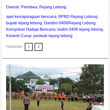
Daerah
,
Peristiwa
,
Rejang Lebong
apel kesiapsiagaan bencana
,
BPBD Rejang Lebong
,
bupati rejang lebong
,
Dandim 0409/Rejang Lebong
,
Keroyokan Hadapi Bencana
,
kodim 0409 rejang lebong
,
Koramil Curup
,
pemkab rejang lebong
Halaman:
1
2
Bupati
Lebong
Pimpin
Apel
Kesiapsiagaan
Bencana
dan