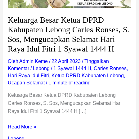
Mengucapkan
Selamat
Keluarga Besar Ketua DPRD
Hari
Kabupaten Lebong Carles Ronses, S.
Raya
Sos, Mengucapkan Selamat Hari
Idul
Fitri
Raya Idul Fitri 1 Syawal 1444 H
1
Oleh
Admin Keme
/
22 April 2023
/
Tinggalkan
Syawal
Komentar
/
Lebong
/
1 Syawal 1444 H
,
Carles Ronses
,
1444
Hari Raya Idul Fitri
,
Ketua DPRD Kabupaten Lebong
,
H
Ucapan Selamat
/
1 minute of reading
Keluarga Besar Ketua DPRD Kabupaten Lebong
Carles Ronses, S. Sos, Mengucapkan Selamat Hari
Raya Idul Fitri 1 Syawal 1444 H […]
Read More »
Lebong