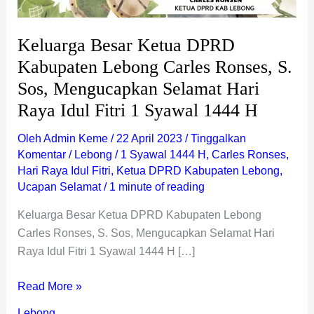
Mengucapkan
Selamat
Keluarga Besar Ketua DPRD
Hari
Kabupaten Lebong Carles Ronses, S.
Raya
Sos, Mengucapkan Selamat Hari
Idul
Fitri
Raya Idul Fitri 1 Syawal 1444 H
1
Oleh
Admin Keme
/
22 April 2023
/
Tinggalkan
Syawal
Komentar
/
Lebong
/
1 Syawal 1444 H
,
Carles Ronses
,
1444
Hari Raya Idul Fitri
,
Ketua DPRD Kabupaten Lebong
,
H
Ucapan Selamat
/
1 minute of reading
Keluarga Besar Ketua DPRD Kabupaten Lebong
Carles Ronses, S. Sos, Mengucapkan Selamat Hari
Raya Idul Fitri 1 Syawal 1444 H […]
Read More »
Lebong