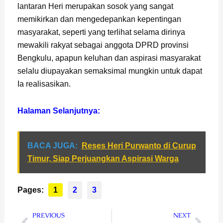
lantaran Heri merupakan sosok yang sangat
memikirkan dan mengedepankan kepentingan
masyarakat, seperti yang terlihat selama dirinya
mewakili rakyat sebagai anggota DPRD provinsi
Bengkulu, apapun keluhan dan aspirasi masyarakat
selalu diupayakan semaksimal mungkin untuk dapat
Ia realisasikan.
Halaman Selanjutnya:
BACA JUGA:
Reses Heri Purwanto di Curup
Timur, Siap Perjuangkan Aspirasi Warga
Pages:
1
2
3
Prev
Nex
PREVIOUS
NEXT