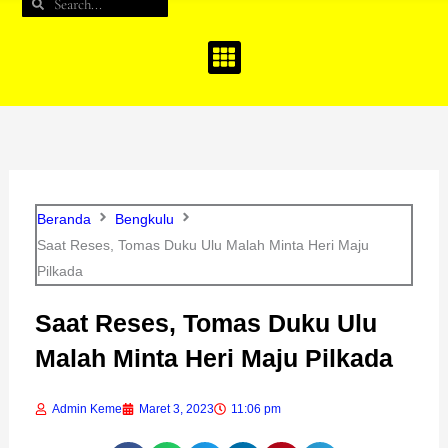
Search
Search
b
a
u
o
g
b
o
r
e
k
a
m
Beranda
Bengkulu
Saat Reses, Tomas Duku Ulu Malah Minta Heri Maju
Pilkada
Saat Reses, Tomas Duku Ulu
Malah Minta Heri Maju Pilkada
Admin Keme
Maret 3, 2023
11:06 pm