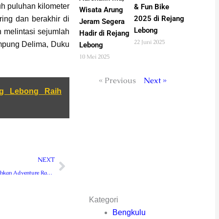
h puluhan kilometer
& Fun Bike
Wisata Arung
2025 di Rejang
ing dan berakhir di
Jeram Segera
Lebong
 melintasi sejumlah
Hadir di Rejang
22 Juni 2025
mpung Delima, Duku
Lebong
10 Mei 2025
« Previous
Next »
g Lebong Raih
Next
NEXT
800 Peserta Meriahkan Adventure Race & Fun Bike 2025 di Rejang Lebong
Kategori
Bengkulu