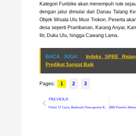
Kategori Funbike akan menempuh rute sejau
dengan jalur dimulai dari Danau Talang Ker
Objek Wisata Ulu Musi Trokon. Peserta akan
desa seperti Prambanan, Karang Anyar, Ka
Ilir, Duku Ulu, hingga Cawang Lama.
BACA JUGA:
Indeks SPBE Rejan
Predikat Sangat Baik
Pages:
1
2
3
Prev
PREVIOUS
Petisi 37 Guru Berbuah Pencopotan Kepala SMKN 2 Rejang Lebong