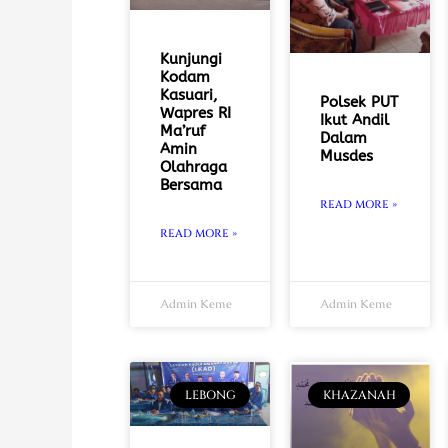
Kunjungi
Kodam
Kasuari,
Polsek PUT
Wapres RI
Ikut Andil
Ma’ruf
Dalam
Amin
Musdes
Olahraga
Bersama
READ MORE »
READ MORE »
Admin Keme
Admin Keme
LEBONG
KHAZANAH