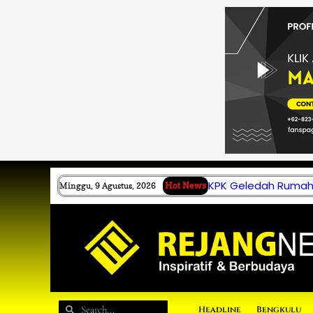
Lewati
ke
konten
KPK Geledah Rumah 
Minggu, 9 Agustus, 2026
Hot News
Search
Search
Headline
Bengkulu