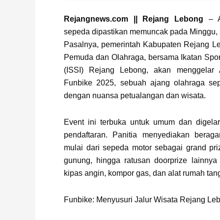
Page
,
Page
,
Page
Rejangnews.com || Rejang Lebong
– A
sepeda dipastikan memuncak pada Minggu, 
Pasalnya, pemerintah Kabupaten Rejang Le
Pemuda dan Olahraga, bersama Ikatan Spor
(ISSI) Rejang Lebong, akan menggelar
Funbike 2025, sebuah ajang olahraga se
dengan nuansa petualangan dan wisata.
Event ini terbuka untuk umum dan digelar
pendaftaran. Panitia menyediakan berag
mulai dari sepeda motor sebagai grand priz
gunung, hingga ratusan doorprize lainnya 
kipas angin, kompor gas, dan alat rumah tan
Funbike: Menyusuri Jalur Wisata Rejang Le