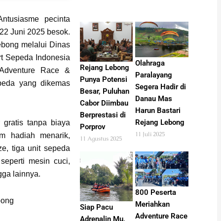
ntusiasme pecinta
22 Juni 2025 besok.
bong melalui Dinas
t Sepeda Indonesia
Olahraga
Rejang Lebong
 Adventure Race &
Paralayang
Punya Potensi
peda yang dikemas
Segera Hadir di
Besar, Puluhan
Danau Mas
Cabor Diimbau
Harun Bastari
Berprestasi di
Rejang Lebong
 gratis tanpa biaya
Porprov
11 Juli 2025
am hadiah menarik,
11 Agustus 2025
e, tiga unit sepeda
seperti mesin cuci,
gga lainnya.
800 Peserta
bong
Meriahkan
Siap Pacu
Adventure Race
Adrenalin Mu,