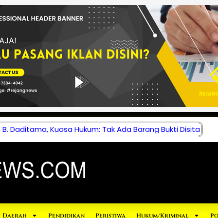
B. Daditama, Kuasa Hukum: Tak Ada Barang Bukti Disita
Daerah
Pendidikan
Peristiwa
Hukum/Kriminal
Po