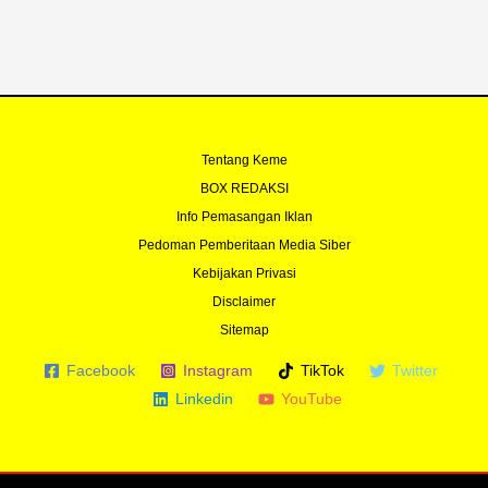
k
a
-
m
f
Tentang Keme
BOX REDAKSI
Info Pemasangan Iklan
Pedoman Pemberitaan Media Siber
Kebijakan Privasi
Disclaimer
Sitemap
Facebook
Instagram
TikTok
Twitter
Linkedin
YouTube