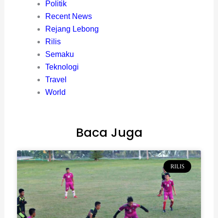
Politik
Recent News
Rejang Lebong
Rilis
Semaku
Teknologi
Travel
World
Baca Juga
RILIS