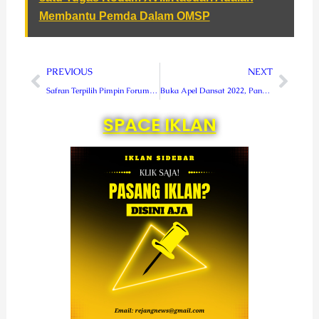
Membantu Pemda Dalam OMSP
Prev
Next
PREVIOUS
NEXT
Safran Terpilih Pimpin Forum Wartawan KAHMI Bengkulu
Buka Apel Dansat 2022, Pangdam Kasuari Tekankan Kesiapsiagaan Satuan Hadapi Situasi Genting
SPACE IKLAN