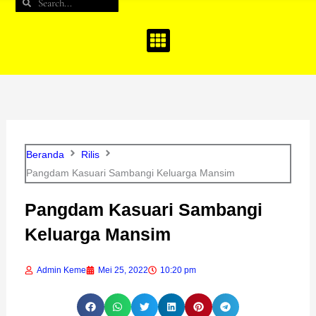
Search
Search
b
a
u
o
g
b
o
r
e
k
a
m
Beranda
Rilis
Pangdam Kasuari Sambangi Keluarga Mansim
Pangdam Kasuari Sambangi
Keluarga Mansim
Admin Keme
Mei 25, 2022
10:20 pm